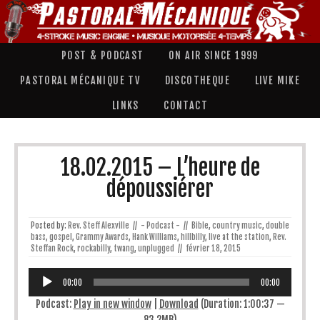
POST & PODCAST
ON AIR SINCE 1999
PASTORAL MÉCANIQUE TV
DISCOTHEQUE
LIVE MIKE
LINKS
CONTACT
18.02.2015 – L’heure de
dépoussiérer
Posted by:
Rev. Steff Alexville
//
- Podcast -
//
Bible
,
country music
,
double
bass
,
gospel
,
Grammy Awards
,
Hank Williams
,
hillbilly
,
live at the station
,
Rev.
Steffan Rock
,
rockabilly
,
twang
,
unplugged
//
février 18, 2015
Lecteur
audio
00:00
00:00
Podcast:
Play in new window
|
Download
(Duration: 1:00:37 —
83.2MB)