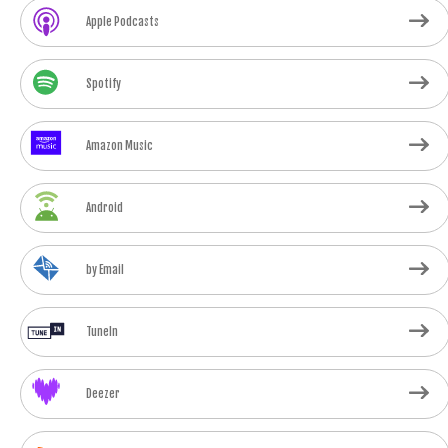
Apple Podcasts
Spotify
Amazon Music
Android
by Email
TuneIn
Deezer