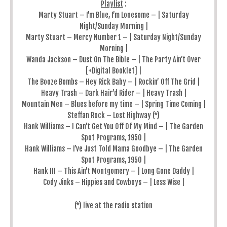
Playlist
:
Marty Stuart – I’m Blue, I’m Lonesome – | Saturday
Night/Sunday Morning |
Marty Stuart – Mercy Number 1 – | Saturday Night/Sunday
Morning |
Wanda Jackson – Dust On The Bible – | The Party Ain’t Over
[+Digital Booklet] |
The Booze Bombs – Hey Rick Baby – | Rockin’ Off The Grid |
Heavy Trash – Dark Hair’d Rider – | Heavy Trash |
Mountain Men – Blues before my time – | Spring Time Coming |
Steffan Rock – Lost Highway (*)
Hank Williams – I Can’t Get You Off Of My Mind – | The Garden
Spot Programs, 1950 |
Hank Williams – I’ve Just Told Mama Goodbye – | The Garden
Spot Programs, 1950 |
Hank III – This Ain’t Montgomery – | Long Gone Daddy |
Cody Jinks – Hippies and Cowboys – | Less Wise |
(*) live at the radio station