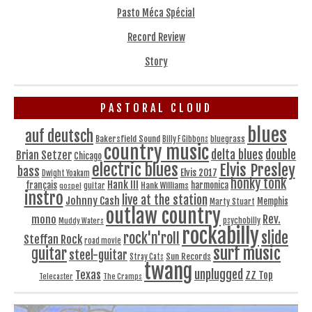
Pasto Méca Spécial
Record Review
Story
PASTORAL CLOUD
blues
auf deutsch
Bakersfield Sound
bluegrass
Billy F Gibbons
country music
delta blues
double
Brian Setzer
Chicago
electric blues
Elvis Presley
bass
Elvis 2017
Dwight Yoakam
honky tonk
Hank III
français
harmonica
Hank Williams
gospel
guitar
instro
live at the station
Johnny Cash
Memphis
Marty Stuart
outlaw country
Rev.
mono
Muddy Waters
psychobilly
rockabilly
slide
rock'n'roll
Steffan Rock
road movie
surf music
guitar
steel-guitar
Sun Records
Stray Cats
twang
unplugged
Texas
ZZ Top
Telecaster
The Cramps