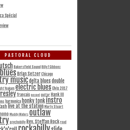
ew
ca Spécial
eview
PASTORAL CLOUD
utsch
Bakersfield Sound
Billy F Gibbons
blues
Brian Setzer
Chicago
try music
delta blues
double
electric blues
Elvis 2017
ght Yoakam
Presley
Hank III
français
gospel
guitar
instro
honky tonk
harmonica
ams
live at the station
Cash
Marty Stuart
outlaw
mono
Muddy Waters
try
Rev. Steffan Rock
psychobilly
road
rockabilly
slide
ck'n'roll