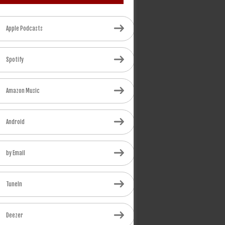
Apple Podcasts
Spotify
Amazon Music
Android
by Email
TuneIn
Deezer