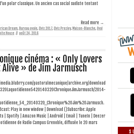
’un polar classique. Un ancien cas social sudiste tentant
Read more →
rican Dream
,
Bureau ovale
,
Elvis 2017
,
Elvis Presley
,
Maison-Blanche
,
Oval
ite House
//
août 24, 2016
onique cinéma : « Only Lovers
t Alive » de Jim Jarmusch
//media.blubrry.com/pastoralmecanique/archive.org/download
320Laquotidienne5420140320ChroniqueJimJarmusch/2014-
uotidienne_54_20140320_Chronique%20Jim%20Jarmusch.
cast: Play in new window | Download ()Subscribe: Apple
s | Spotify | Amazon Music | Android | Email | TuneIn | Deezer
otidienne de Radio Campus Grenoble, diffusée le 20 mars
S