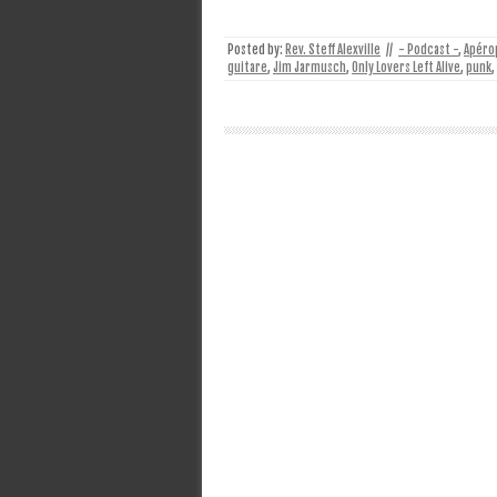
Posted by:
Rev. Steff Alexville
//
- Podcast -
,
Apéro
guitare
,
Jim Jarmusch
,
Only Lovers Left Alive
,
punk
,