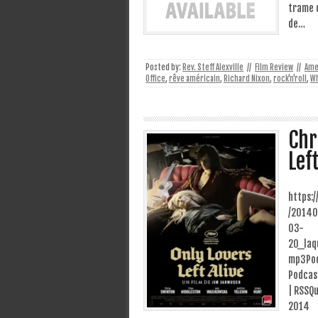
trame d
de…
Posted by:
Rev. Steff Alexville
//
Film Review
//
Ame
Office
,
rêve américain
,
Richard Nixon
,
rock'n'roll
,
Wh
Chr
Lef
https:
/20140
03-
20_laq
mp3Pod
Podcast
| RSSQu
2014