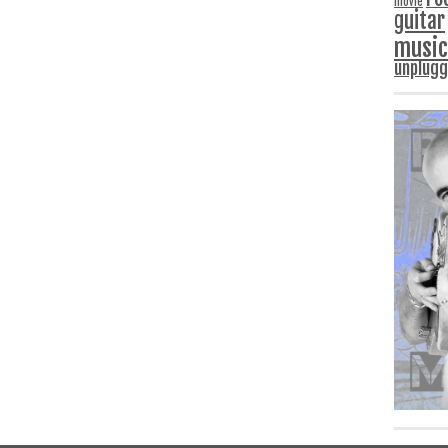
movie
guitar
music
unplug