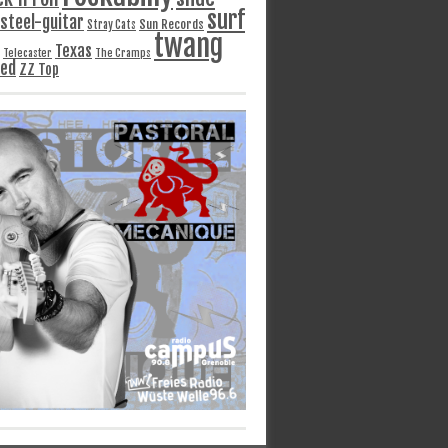
surf
steel-guitar
Sun Records
Stray Cats
twang
Texas
Telecaster
The Cramps
ged
ZZ Top