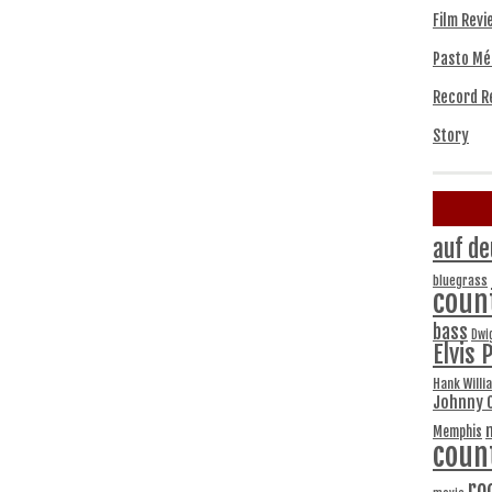
Film Revi
Pasto Mé
Record R
Story
auf de
bluegrass
coun
bass
Dwi
Elvis 
Hank Willi
Johnny 
Memphis
coun
ro