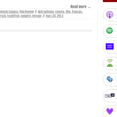
Read more →
phonie Campus
,
Film Review
//
Apérophonie
,
cinema
,
film
,
français
,
rock
,
rock'n'roll
,
vampire
,
vintage
//
mars 20, 2014