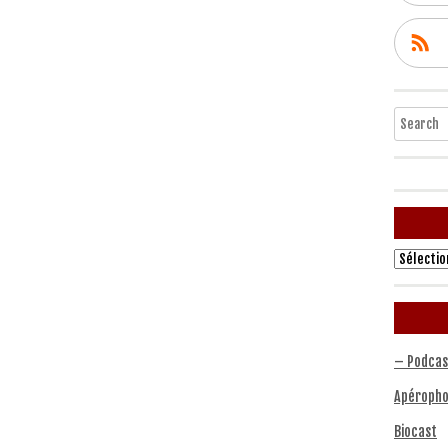
Search
Archives
– Podcas
Apéropho
Biocast