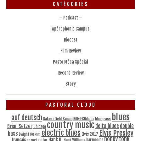
CATÉGORIES
– Podcast –
Apérophonie Campus
Biocast
Film Review
Pasto Méca Spécial
Record Review
Story
PASTORAL CLOUD
blues
auf deutsch
Bakersfield Sound
bluegrass
Billy F Gibbons
country music
delta blues
double
Brian Setzer
Chicago
electric blues
Elvis Presley
bass
Elvis 2017
Dwight Yoakam
honky tonk
Hank III
français
harmonica
Hank Williams
gospel
guitar