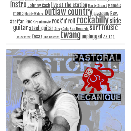
instro
live at the station
Johnny Cash
Memphis
Marty Stuart
outlaw country
Rev.
mono
Muddy Waters
psychobilly
rockabilly
slide
rock'n'roll
Steffan Rock
road movie
surf music
guitar
steel-guitar
Sun Records
Stray Cats
twang
unplugged
Texas
ZZ Top
Telecaster
The Cramps