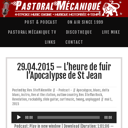
POST & PODCAST
ON AIR SINCE 1999
PASTORAL MÉCANIQUE TV
DISCOTHEQUE
LIVE MIKE
LINKS
CONTACT
29.04.2015 – L’heure de fuir
l’Apocalypse de St Jean
Posted by:
Rev. Steff Alexville
//
- Podcast -
//
Apocalypse
,
blues
,
delta
blues
,
instro
,
live at the station
,
outlaw country
,
Rev. Steffan Rock
,
Revelation
,
rockabilly
,
slide guitar
,
surf music
,
twang
,
unplugged
//
mai 1,
2015
Lecteur
audio
00:00
00:00
Podcast:
Play in new window
|
Download
(Duration: 1:01:06 —