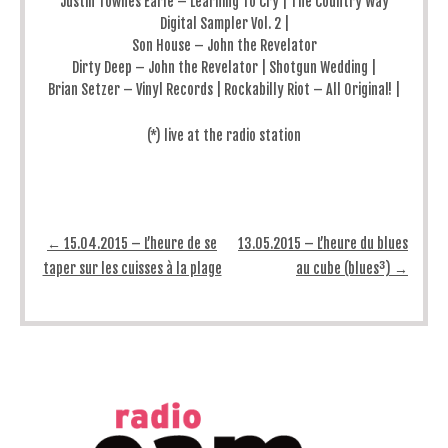
Justin Townes Earle – Learning To Cry | The Country Way
Digital Sampler Vol. 2 |
Son House – John the Revelator
Dirty Deep – John the Revelator | Shotgun Wedding |
Brian Setzer – Vinyl Records | Rockabilly Riot – All Original! |
(*) live at the radio station
Post navigation
←
15.04.2015 – L’heure de se
13.05.2015 – L’heure du blues
taper sur les cuisses à la plage
au cube (blues³)
→