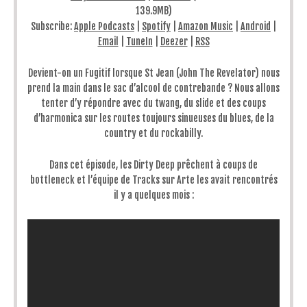
139.9MB)
Subscribe:
Apple Podcasts
|
Spotify
|
Amazon Music
|
Android
|
Email
|
TuneIn
|
Deezer
|
RSS
Devient-on un Fugitif lorsque St Jean (John The Revelator) nous
prend la main dans le sac d’alcool de contrebande ? Nous allons
tenter d’y répondre avec du twang, du slide et des coups
d’harmonica sur les routes toujours sinueuses du blues, de la
country et du rockabilly.
Dans cet épisode, les Dirty Deep prêchent à coups de
bottleneck et l’équipe de Tracks sur Arte les avait rencontrés
il y a quelques mois :