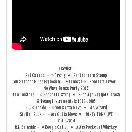
Playlist
:
Pat Capocci – » Firefly » | Pantherburn Stomp
Jon Spencer Blues Explosion – » Funeral » | Freedom Tower –
No Wave Dance Party 2015
The Telstars – » Spaghetti Strap » | Surf-Age Nuggets: Trash
& Twang Instrumentals 1959-1966
R.L. Burnside – » You Gotta Move » | Mr. Wizard
Steffan Rock – » You Gotta Move » | HONKY TONK LIVE
01.10.2014
R.L. Burnside – » Boogie Chillen » | A Ass Pocket of Whiskey