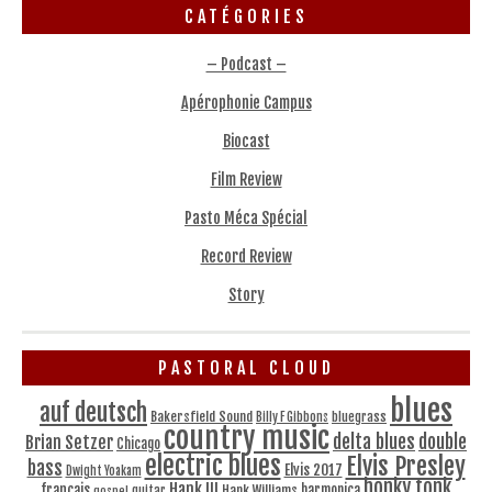
CATÉGORIES
– Podcast –
Apérophonie Campus
Biocast
Film Review
Pasto Méca Spécial
Record Review
Story
PASTORAL CLOUD
blues
auf deutsch
Bakersfield Sound
bluegrass
Billy F Gibbons
country music
delta blues
double
Brian Setzer
Chicago
electric blues
Elvis Presley
bass
Elvis 2017
Dwight Yoakam
honky tonk
Hank III
français
harmonica
Hank Williams
gospel
guitar