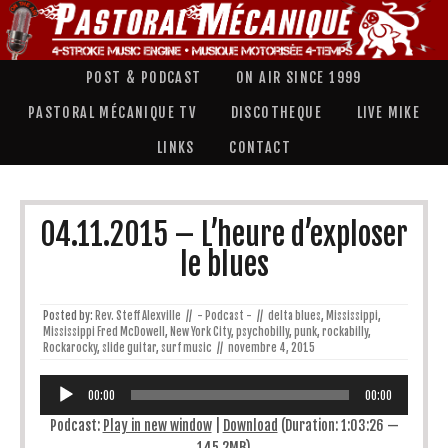
POST & PODCAST
ON AIR SINCE 1999
PASTORAL MÉCANIQUE TV
DISCOTHEQUE
LIVE MIKE
LINKS
CONTACT
04.11.2015 – L’heure d’exploser
le blues
Posted by:
Rev. Steff Alexville
//
- Podcast -
//
delta blues
,
Mississippi
,
Mississippi Fred McDowell
,
New York City
,
psychobilly
,
punk
,
rockabilly
,
Rockarocky
,
slide guitar
,
surf music
//
novembre 4, 2015
Lecteur
audio
00:00
00:00
Podcast:
Play in new window
|
Download
(Duration: 1:03:26 —
145.2MB)