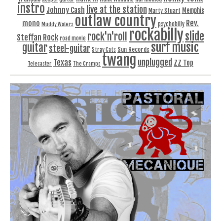
instro
live at the station
Johnny Cash
Memphis
Marty Stuart
outlaw country
Rev.
mono
Muddy Waters
psychobilly
rockabilly
slide
rock'n'roll
Steffan Rock
road movie
surf music
guitar
steel-guitar
Sun Records
Stray Cats
twang
unplugged
Texas
ZZ Top
Telecaster
The Cramps