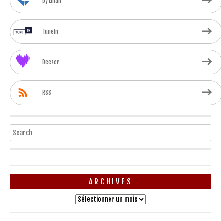
by Email
TuneIn
Deezer
RSS
Search
ARCHIVES
Archives