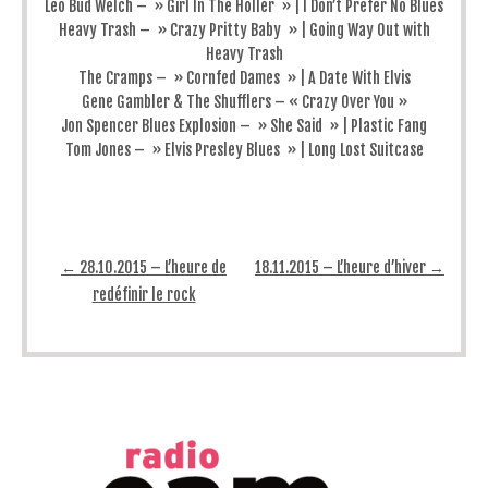
Leo Bud Welch – » Girl In The Holler » | I Don’t Prefer No Blues
Heavy Trash – » Crazy Pritty Baby » | Going Way Out with
Heavy Trash
The Cramps – » Cornfed Dames » | A Date With Elvis
Gene Gambler & The Shufflers – « Crazy Over You »
Jon Spencer Blues Explosion – » She Said » | Plastic Fang
Tom Jones – » Elvis Presley Blues » | Long Lost Suitcase
Post navigation
←
28.10.2015 – L’heure de
18.11.2015 – L’heure d’hiver
→
redéfinir le rock