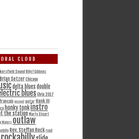
TORAL CLOUD
kersfield Sound
Billy F Gibbons
Brian Setzer
Chicago
usic
delta blues
double
electric blues
Elvis 2017
Hank III
français
gospel
guitar
instro
honky tonk
ca
at the station
Marty Stuart
outlaw
y Waters
Rev. Steffan Rock
obilly
road
rockabilly
slide