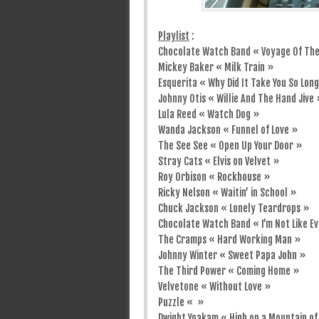
Playlist
:
Chocolate Watch Band « Voyage Of The
Mickey Baker « Milk Train »
Esquerita « Why Did It Take You So Lon
Johnny Otis « Willie And The Hand Jive 
Lula Reed « Watch Dog »
Wanda Jackson « Funnel of Love »
The See See « Open Up Your Door »
Stray Cats « Elvis on Velvet »
Roy Orbison « Rockhouse »
Ricky Nelson « Waitin’ in School »
Chuck Jackson « Lonely Teardrops »
Chocolate Watch Band « I’m Not Like E
The Cramps « Hard Working Man »
Johnny Winter « Sweet Papa John »
The Third Power « Coming Home »
Velvetone « Without Love »
Puzzle « »
Dwight Yoakam « High on a Mountain of