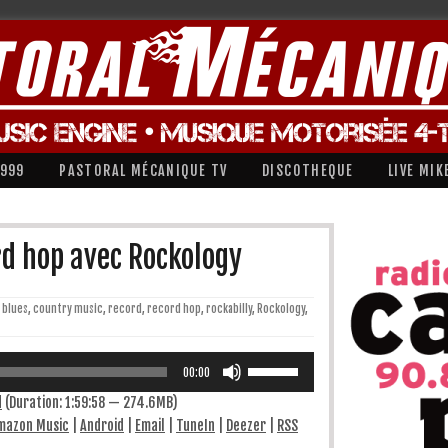
1999
PASTORAL MÉCANIQUE TV
DISCOTHEQUE
LIVE MIK
d hop avec Rockology
blues
,
country music
,
record
,
record hop
,
rockabilly
,
Rockology
,
Utilisez
les
00:00
flèches
haut/bas
d
(Duration: 1:59:58 — 274.6MB)
pour
mazon Music
|
Android
|
Email
|
TuneIn
|
Deezer
|
RSS
augmenter
ou