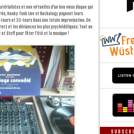
diminuer
le
térialistes et non virtuelles d’un bon vieux disque qui
volume.
irée, Honky Tonk Live et Rockology joignent leurs
-tours et 33-tours dans une totale improvisation. On
irect et les déviances les plus psychédéliques. Tout un
t Steff pour fêter l’été et la musique !
SUBSCR