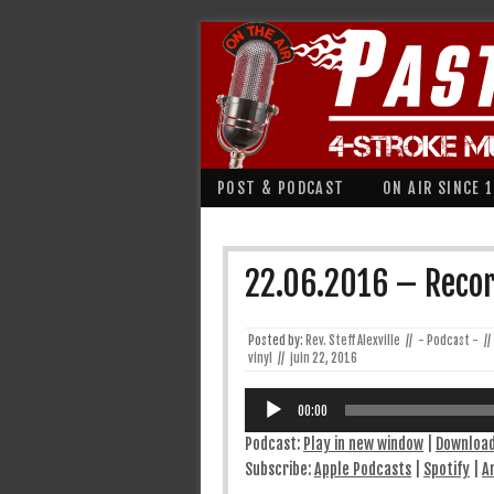
POST & PODCAST
ON AIR SINCE 
22.06.2016 – Recor
Posted by:
Rev. Steff Alexville
//
- Podcast -
//
vinyl
//
juin 22, 2016
Lecteur
audio
00:00
Podcast:
Play in new window
|
Downloa
Subscribe:
Apple Podcasts
|
Spotify
|
A