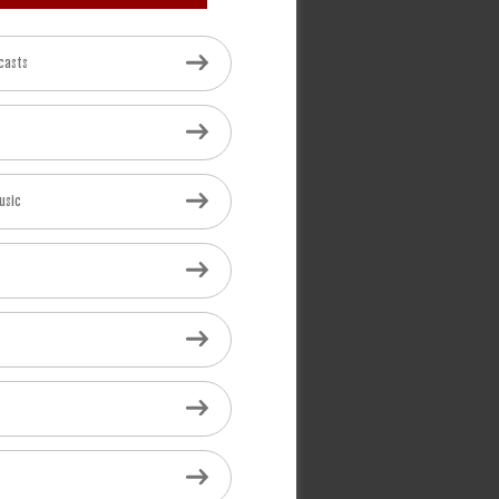
casts
usic