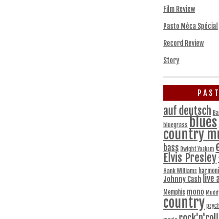
Film Review
Pasto Méca Spécial
Record Review
Story
PAS
auf deutsch
Ba
blues
bluegrass
country m
bass
Dwight Yoakam
Elvis Presley
harmoni
Hank Williams
live 
Johnny Cash
mono
Memphis
Mudd
country
psych
rock'n'roll