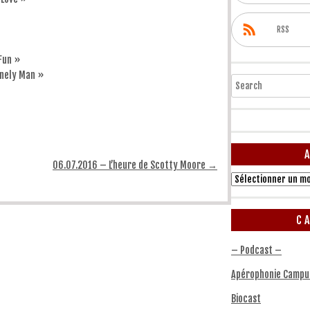
RSS
 Fun »
onely Man »
Search
06.07.2016 – L’heure de Scotty Moore
→
Archives
C
– Podcast –
Apérophonie Campu
Biocast