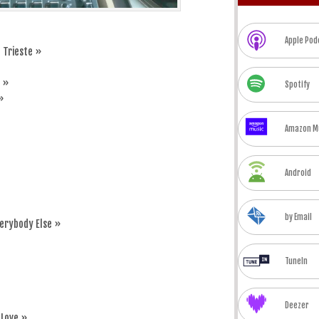
Apple Pod
 Trieste »
g »
Spotify
»
Amazon M
Android
by Email
verybody Else »
TuneIn
Deezer
 Love »