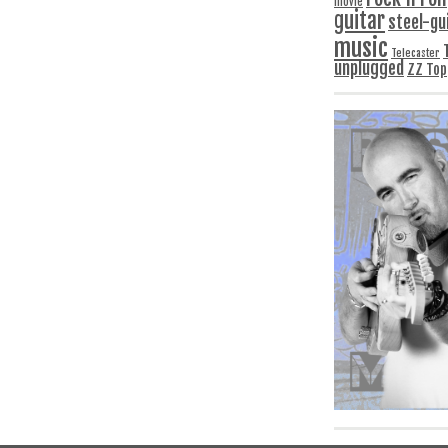
movie
guitar
steel-gu
music
Telecaster
unplugged
ZZ Top