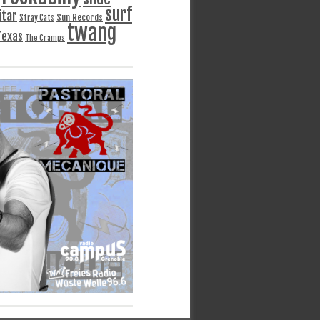
surf
itar
Sun Records
Stray Cats
twang
Texas
The Cramps