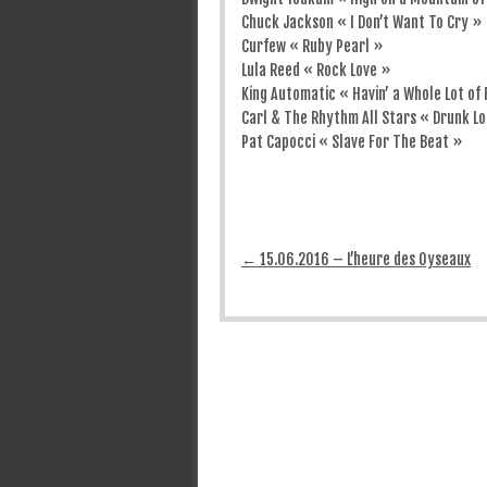
Chuck Jackson « I Don’t Want To Cry »
Curfew « Ruby Pearl »
Lula Reed « Rock Love »
King Automatic « Havin’ a Whole Lot of
Carl & The Rhythm All Stars « Drunk L
Pat Capocci « Slave For The Beat »
Post navigation
←
15.06.2016 – L’heure des Oyseaux