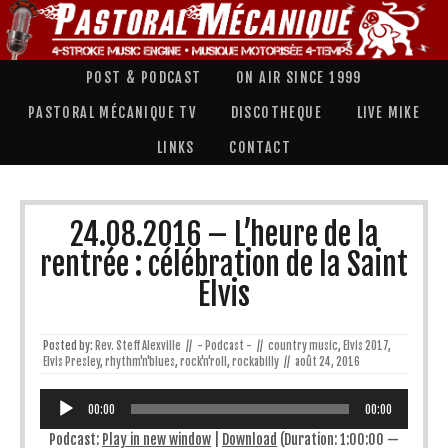
POST & PODCAST
ON AIR SINCE 1999
PASTORAL MÉCANIQUE TV
DISCOTHEQUE
LIVE MIKE
LINKS
CONTACT
24.08.2016 – L’heure de la
rentrée : célébration de la Saint
Elvis
Posted by:
Rev. Steff Alexville
//
- Podcast -
//
country music
,
Elvis 2017
,
Elvis Presley
,
rhythm'n'blues
,
rock'n'roll
,
rockabilly
//
août 24, 2016
Lecteur
audio
00:00
00:00
Podcast:
Play in new window
|
Download
(Duration: 1:00:00 —