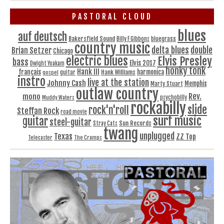
PASTORAL CLOUD
blues
auf deutsch
Bakersfield Sound
bluegrass
Billy F Gibbons
country music
delta blues
double
Brian Setzer
Chicago
electric blues
Elvis Presley
bass
Elvis 2017
Dwight Yoakam
honky tonk
Hank III
français
harmonica
Hank Williams
gospel
guitar
instro
live at the station
Johnny Cash
Memphis
Marty Stuart
outlaw country
Rev.
mono
Muddy Waters
psychobilly
rockabilly
slide
rock'n'roll
Steffan Rock
road movie
surf music
guitar
steel-guitar
Sun Records
Stray Cats
twang
unplugged
Texas
ZZ Top
Telecaster
The Cramps