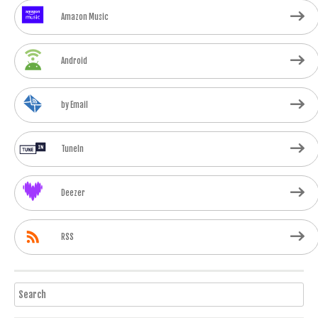
Amazon Music
Android
by Email
TuneIn
Deezer
RSS
Search