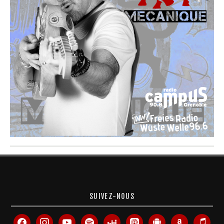
SUIVEZ-NOUS
facebook
instagram
youtube
spotify
deezer
apple-
android
amazon
itunes