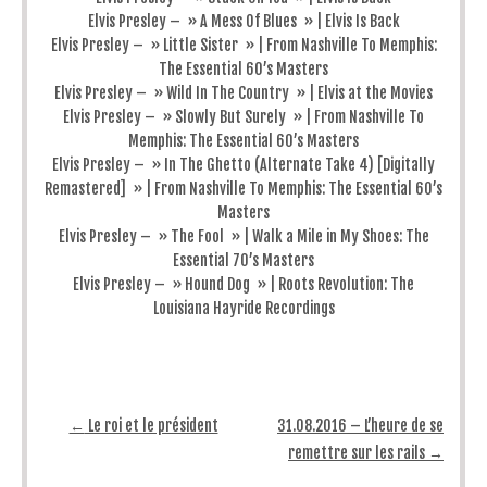
Elvis Presley – » A Mess Of Blues » | Elvis Is Back
Elvis Presley – » Little Sister » | From Nashville To Memphis:
The Essential 60’s Masters
Elvis Presley – » Wild In The Country » | Elvis at the Movies
Elvis Presley – » Slowly But Surely » | From Nashville To
Memphis: The Essential 60’s Masters
Elvis Presley – » In The Ghetto (Alternate Take 4) [Digitally
Remastered] » | From Nashville To Memphis: The Essential 60’s
Masters
Elvis Presley – » The Fool » | Walk a Mile in My Shoes: The
Essential 70’s Masters
Elvis Presley – » Hound Dog » | Roots Revolution: The
Louisiana Hayride Recordings
Post navigation
←
Le roi et le président
31.08.2016 – L’heure de se
remettre sur les rails
→