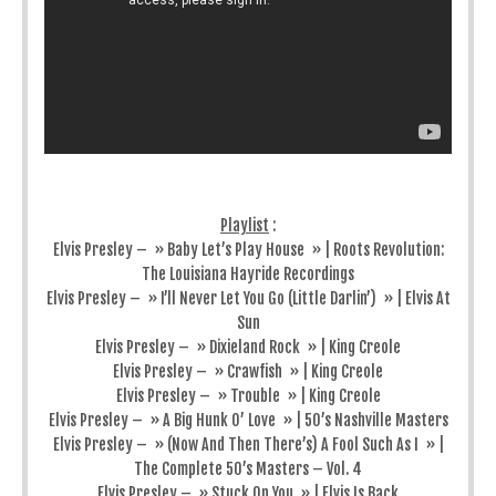
Playlist
:
Elvis Presley – » Baby Let’s Play House » | Roots Revolution:
The Louisiana Hayride Recordings
Elvis Presley – » I’ll Never Let You Go (Little Darlin’) » | Elvis At
Sun
Elvis Presley – » Dixieland Rock » | King Creole
Elvis Presley – » Crawfish » | King Creole
Elvis Presley – » Trouble » | King Creole
Elvis Presley – » A Big Hunk O’ Love » | 50’s Nashville Masters
Elvis Presley – » (Now And Then There’s) A Fool Such As I » |
The Complete 50’s Masters – Vol. 4
Elvis Presley – » Stuck On You » | Elvis Is Back