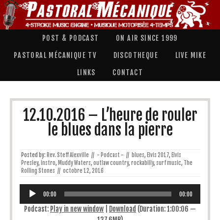
POST & PODCAST
ON AIR SINCE 1999
PASTORAL MÉCANIQUE TV
DISCOTHEQUE
LIVE MIKE
LINKS
CONTACT
12.10.2016 – L’heure de rouler
le blues dans la pierre
Posted by:
Rev. Steff Alexville
//
- Podcast -
//
blues
,
Elvis 2017
,
Elvis
Presley
,
instro
,
Muddy Waters
,
outlaw country
,
rockabilly
,
surf music
,
The
Rolling Stones
//
octobre 12, 2016
Lecteur
audio
00:00
00:00
Podcast:
Play in new window
|
Download
(Duration: 1:00:06 —
137.6MB)