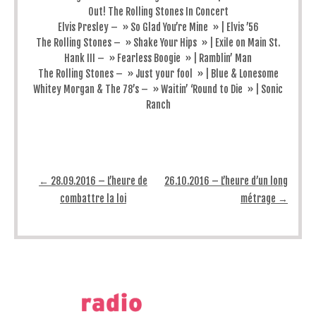
Out! The Rolling Stones In Concert
Elvis Presley – » So Glad You’re Mine » | Elvis ’56
The Rolling Stones – » Shake Your Hips » | Exile on Main St.
Hank III – » Fearless Boogie » | Ramblin’ Man
The Rolling Stones – » Just your fool » | Blue & Lonesome
Whitey Morgan & The 78’s – » Waitin’ ‘Round to Die » | Sonic
Ranch
Post navigation
←
28.09.2016 – L’heure de
26.10.2016 – L’heure d’un long
combattre la loi
métrage
→