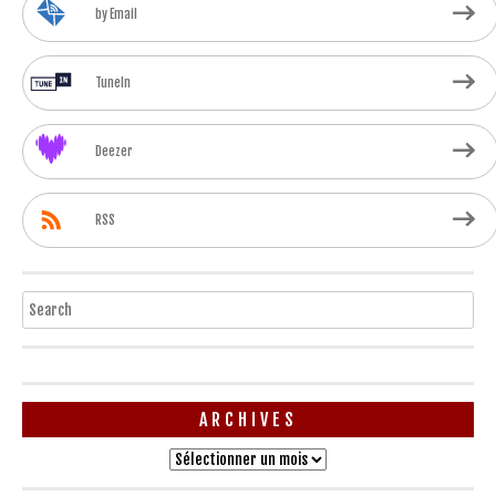
by Email
TuneIn
Deezer
RSS
Search
ARCHIVES
Archives