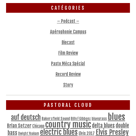
CATÉGORIES
– Podcast –
Apérophonie Campus
Biocast
Film Review
Pasto Méca Spécial
Record Review
Story
PASTORAL CLOUD
blues
auf deutsch
Bakersfield Sound
bluegrass
Billy F Gibbons
country music
delta blues
double
Brian Setzer
Chicago
electric blues
Elvis Presley
bass
Elvis 2017
Dwight Yoakam