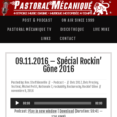
POST & PODCAST
ON AIR SINCE 1999
PASTORAL MÉCANIQUE TV
DISCOTHEQUE
LIVE MIKE
LINKS
CONTACT
09.11.2016 – Spécial Rockin’
Gône 2016
Posted by:
Rev. Steff Alexville
//
- Podcast -
//
Elvis 2017
,
Elvis Presley
,
festival
,
Michel Petit
,
Nationale 7
,
rockabilly
,
Rockarocky
,
Rockin' Gône
//
novembre 9, 2016
Lecteur
audio
00:00
00:00
Podcast:
Play in new window
|
Download
(Duration: 59:41 —
136.6MB)