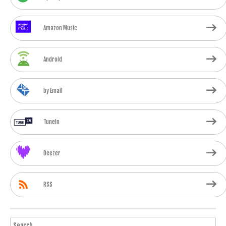
Amazon Music
Android
by Email
TuneIn
Deezer
RSS
Search