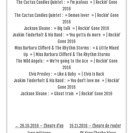
The Cactus Candies Quintet : » I’m jealous » | Rockin’ Gone
2016
The Cactus Candies Quintet : » Demon lover » | Rockin’ Gone
2016
Jackson Sloane : » Big talk » | Rockin’ Gone 2016
Joakim Tinderholt & His Band : » You gotta do more » | Rockin’
Gone 2016
Miss Barbara Clifford & The Rhythm Storms : » A Little Mixed
Up » | Miss Barbara Clifford & The Rhythm Storms
The Wild Angels : » We’re going to the Ace » | Rockin’ Gone
2016
Elvis Presley : » Like A Baby » | Elvis Is Back
Joakim Tinderholt & His Band : » You don’t love me » | Rockin’
Gone 2016
Jackson Sloane : » Ghost train » | Rockin’ Gone 2016
Post navigation
←
26.10.2016 – L’heure d’un
16.11.2016 – L’heure de rouler