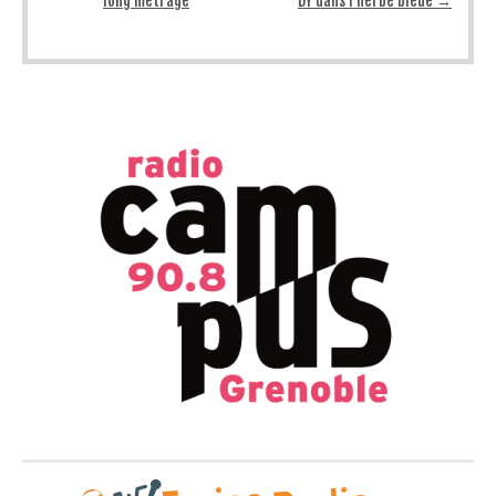
long métrage
DY dans l’herbe bleue
→