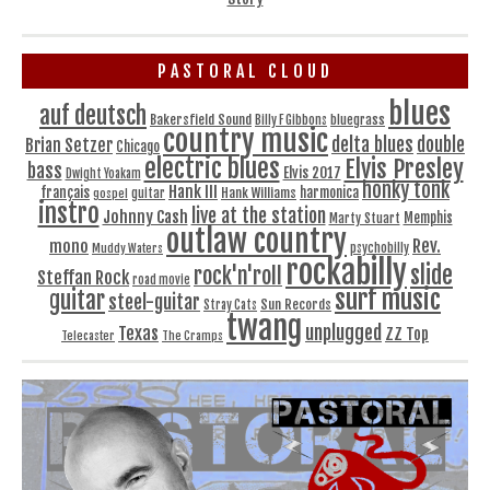
PASTORAL CLOUD
blues
auf deutsch
Bakersfield Sound
bluegrass
Billy F Gibbons
country music
delta blues
double
Brian Setzer
Chicago
electric blues
Elvis Presley
bass
Elvis 2017
Dwight Yoakam
honky tonk
Hank III
français
harmonica
Hank Williams
gospel
guitar
instro
live at the station
Johnny Cash
Memphis
Marty Stuart
outlaw country
Rev.
mono
Muddy Waters
psychobilly
rockabilly
slide
rock'n'roll
Steffan Rock
road movie
surf music
guitar
steel-guitar
Sun Records
Stray Cats
twang
unplugged
Texas
ZZ Top
Telecaster
The Cramps