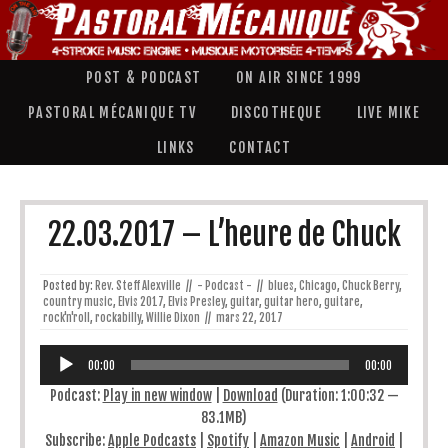
POST & PODCAST
ON AIR SINCE 1999
PASTORAL MÉCANIQUE TV
DISCOTHEQUE
LIVE MIKE
LINKS
CONTACT
22.03.2017 – L’heure de Chuck
Posted by:
Rev. Steff Alexville
//
- Podcast -
//
blues
,
Chicago
,
Chuck Berry
,
country music
,
Elvis 2017
,
Elvis Presley
,
guitar
,
guitar hero
,
guitare
,
rock'n'roll
,
rockabilly
,
Willie Dixon
//
mars 22, 2017
Lecteur
audio
00:00
00:00
Podcast:
Play in new window
|
Download
(Duration: 1:00:32 —
83.1MB)
Subscribe:
Apple Podcasts
|
Spotify
|
Amazon Music
|
Android
|