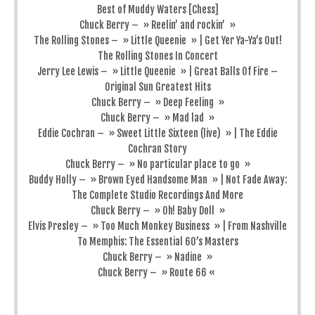
Best of Muddy Waters [Chess]
Chuck Berry – » Reelin’ and rockin’ »
The Rolling Stones – » Little Queenie » | Get Yer Ya-Ya’s Out!
The Rolling Stones In Concert
Jerry Lee Lewis – » Little Queenie » | Great Balls Of Fire –
Original Sun Greatest Hits
Chuck Berry – » Deep Feeling »
Chuck Berry – » Mad lad »
Eddie Cochran – » Sweet Little Sixteen (live) » | The Eddie
Cochran Story
Chuck Berry – » No particular place to go »
Buddy Holly – » Brown Eyed Handsome Man » | Not Fade Away:
The Complete Studio Recordings And More
Chuck Berry – » Oh! Baby Doll »
Elvis Presley – » Too Much Monkey Business » | From Nashville
To Memphis: The Essential 60’s Masters
Chuck Berry – » Nadine »
Chuck Berry – » Route 66 «