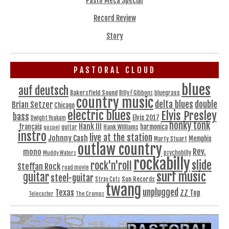
Pasto Méca Spécial
Record Review
Story
PASTORAL CLOUD
blues
auf deutsch
Bakersfield Sound
bluegrass
Billy F Gibbons
country music
delta blues
double
Brian Setzer
Chicago
electric blues
Elvis Presley
bass
Elvis 2017
Dwight Yoakam
honky tonk
Hank III
français
harmonica
Hank Williams
gospel
guitar
instro
live at the station
Johnny Cash
Memphis
Marty Stuart
outlaw country
Rev.
mono
Muddy Waters
psychobilly
rockabilly
slide
rock'n'roll
Steffan Rock
road movie
surf music
guitar
steel-guitar
Sun Records
Stray Cats
twang
unplugged
Texas
ZZ Top
Telecaster
The Cramps