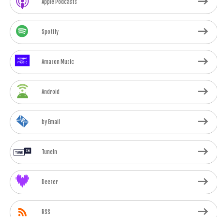
Apple Podcasts
Spotify
Amazon Music
Android
by Email
TuneIn
Deezer
RSS