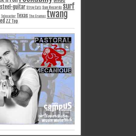
surf
steel-guitar
Sun Records
Stray Cats
twang
Texas
Telecaster
The Cramps
ged
ZZ Top