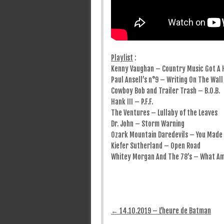
Playlist
:
Kenny Vaughan – Country Music Got A 
Paul Ansell’s n°9 – Writing On The Wall
Cowboy Bob and Trailer Trash – B.O.B.
Hank III – P.F.F.
The Ventures – Lullaby of the Leaves
Dr. John – Storm Warning
Ozark Mountain Daredevils – You Made 
Kiefer Sutherland – Open Road
Whitey Morgan And The 78’s – What Am
Post navigation
←
14.10.2019 – L’heure de Batman