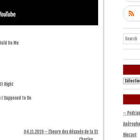
Search
Hold On Me
Archives
It Right
 I Supposed to Do
– Podcas
Apéropho
04.11.2019 – L’heure des désaxés de la St
Biocast
Charles
→