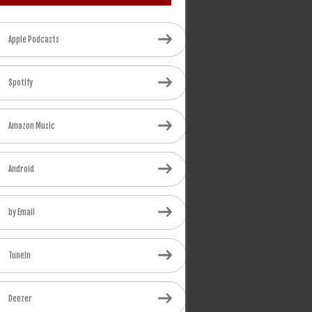
Apple Podcasts
Spotify
Amazon Music
Android
by Email
TuneIn
Deezer