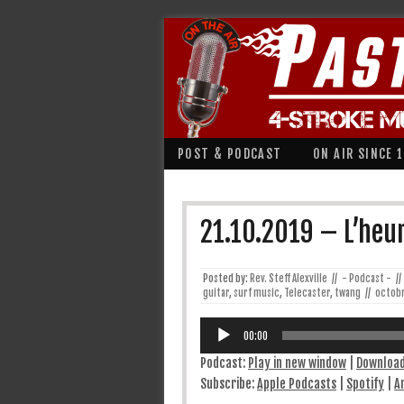
POST & PODCAST
ON AIR SINCE 
21.10.2019 – L’heu
Posted by:
Rev. Steff Alexville
//
- Podcast -
//
guitar
,
surf music
,
Telecaster
,
twang
//
octobr
Lecteur
audio
00:00
Podcast:
Play in new window
|
Downloa
Subscribe:
Apple Podcasts
|
Spotify
|
A