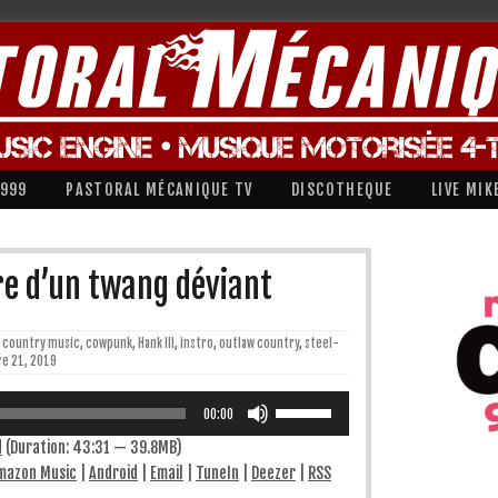
1999
PASTORAL MÉCANIQUE TV
DISCOTHEQUE
LIVE MIK
re d’un twang déviant
country music
,
cowpunk
,
Hank III
,
instro
,
outlaw country
,
steel-
e 21, 2019
Utilisez
les
00:00
flèches
haut/bas
d
(Duration: 43:31 — 39.8MB)
pour
mazon Music
|
Android
|
Email
|
TuneIn
|
Deezer
|
RSS
augmenter
ou