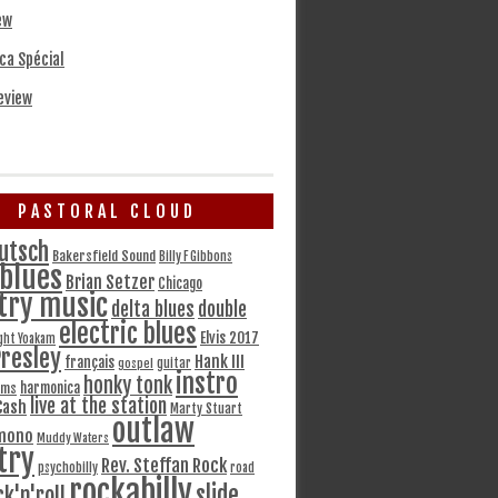
ew
ca Spécial
eview
PASTORAL CLOUD
utsch
Bakersfield Sound
Billy F Gibbons
blues
Brian Setzer
Chicago
try music
delta blues
double
electric blues
Elvis 2017
ght Yoakam
Presley
Hank III
français
gospel
guitar
instro
honky tonk
harmonica
ams
live at the station
Cash
Marty Stuart
outlaw
mono
Muddy Waters
try
Rev. Steffan Rock
psychobilly
road
rockabilly
slide
ck'n'roll