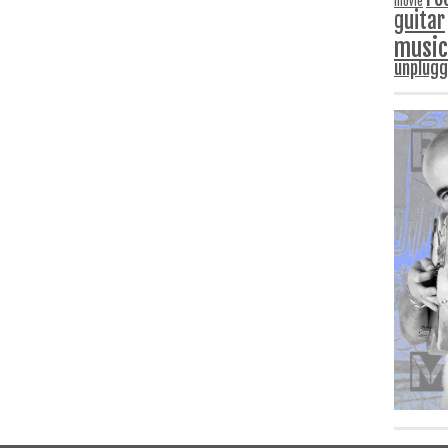
movie
guitar
music
unplug