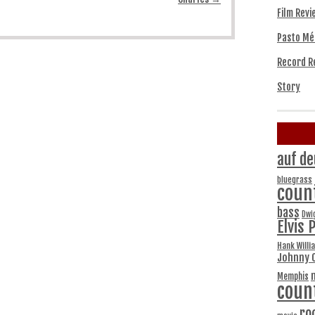
Film Revi
Pasto Mé
Record R
Story
auf de
bluegrass
coun
bass
Dwi
Elvis 
Hank Willi
Johnny 
Memphis
coun
ro