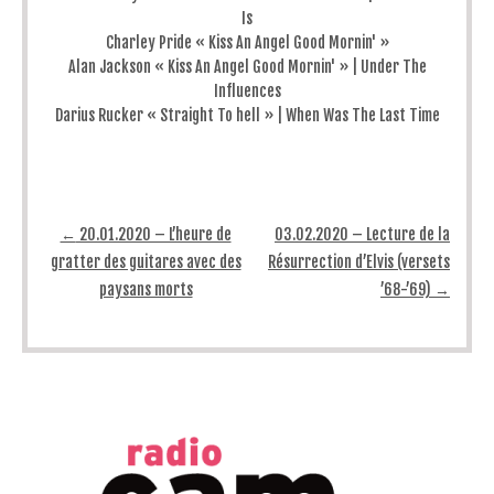
Is
Charley Pride « Kiss An Angel Good Mornin' »
Alan Jackson « Kiss An Angel Good Mornin' » | Under The
Influences
Darius Rucker « Straight To hell » | When Was The Last Time
Post navigation
←
20.01.2020 – L’heure de
03.02.2020 – Lecture de la
gratter des guitares avec des
Résurrection d’Elvis (versets
paysans morts
’68-’69)
→