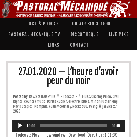
POST & PODCAST
ON AIR SINCE 1999
PASTORAL MÉCANIQUE TV
DISCOTHEQUE
LIVE MIKE
LINKS
CONTACT
27.01.2020 – L’heure d’avoir
peur du noir
Posted by:
Rev. Steff Alexville
//
- Podcast -
//
blues
,
Charley Pride
,
Civil
Rights
,
country music
,
Darius Rucker
,
electric blues
,
Martin Luther King
,
Mavis Staples
,
Memphis
,
outlaw country
,
Rocket 88
,
twang
//
janvier 27,
2020
Lecteur
audio
00:00
00:00
Podcast:
Play in new window
|
Download
(Duration: 1:01:39 —