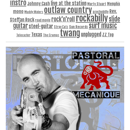
instro
live at the station
Johnny Cash
Memphis
Marty Stuart
outlaw country
Rev.
mono
Muddy Waters
psychobilly
rockabilly
slide
rock'n'roll
Steffan Rock
road movie
surf music
guitar
steel-guitar
Sun Records
Stray Cats
twang
unplugged
Texas
ZZ Top
Telecaster
The Cramps