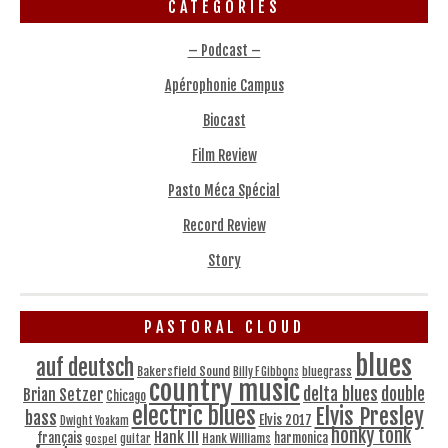
CATÉGORIES
– Podcast –
Apérophonie Campus
Biocast
Film Review
Pasto Méca Spécial
Record Review
Story
PASTORAL CLOUD
blues
auf deutsch
Bakersfield Sound
bluegrass
Billy F Gibbons
country music
delta blues
double
Brian Setzer
Chicago
electric blues
Elvis Presley
bass
Elvis 2017
Dwight Yoakam
honky tonk
Hank III
français
harmonica
Hank Williams
gospel
guitar