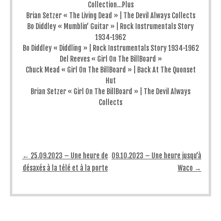
Collection…Plus
Brian Setzer « The Living Dead » | The Devil Always Collects
Bo Diddley « Mumblin’ Guitar » | Rock Instrumentals Story
1934-1962
Bo Diddley « Diddling » | Rock Instrumentals Story 1934-1962
Del Reeves « Girl On The BillBoard »
Chuck Mead « Girl On The BillBoard » | Back At The Quonset
Hut
Brian Setzer « Girl On The BillBoard » | The Devil Always
Collects
Post navigation
←
25.09.2023 – Une heure de
09.10.2023 – Une heure jusqu’à
désaxés à la télé et à la porte
Waco
→