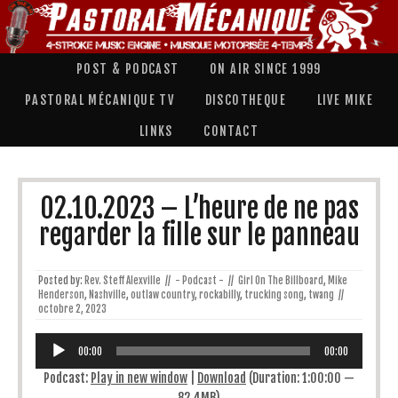
POST & PODCAST
ON AIR SINCE 1999
PASTORAL MÉCANIQUE TV
DISCOTHEQUE
LIVE MIKE
LINKS
CONTACT
02.10.2023 – L’heure de ne pas
regarder la fille sur le panneau
Posted by:
Rev. Steff Alexville
//
- Podcast -
//
Girl On The Billboard
,
Mike
Henderson
,
Nashville
,
outlaw country
,
rockabilly
,
trucking song
,
twang
//
octobre 2, 2023
Lecteur
audio
00:00
00:00
Podcast:
Play in new window
|
Download
(Duration: 1:00:00 —
82.4MB)