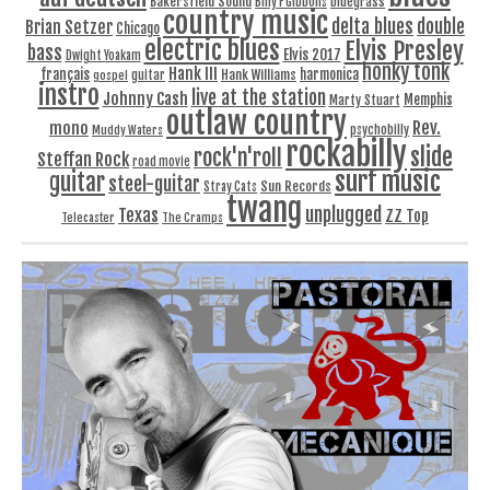
Bakersfield Sound
bluegrass
Billy F Gibbons
country music
delta blues
double
Brian Setzer
Chicago
electric blues
Elvis Presley
bass
Elvis 2017
Dwight Yoakam
honky tonk
Hank III
français
harmonica
Hank Williams
gospel
guitar
instro
live at the station
Johnny Cash
Memphis
Marty Stuart
outlaw country
Rev.
mono
Muddy Waters
psychobilly
rockabilly
slide
rock'n'roll
Steffan Rock
road movie
surf music
guitar
steel-guitar
Sun Records
Stray Cats
twang
unplugged
Texas
ZZ Top
Telecaster
The Cramps