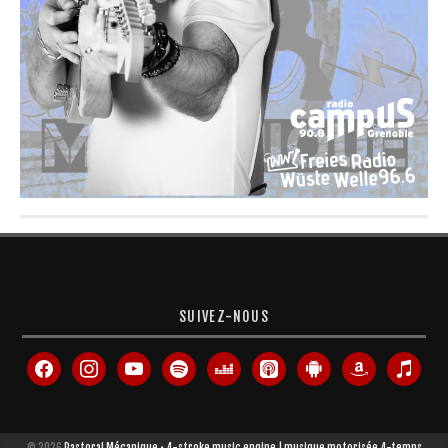
SUIVEZ-NOUS
facebook
instagram
youtube
spotify
deezer
apple-
android
amazon
itunes
podcasts
© 2026
Pastoral Mécanique • 4-stroke music engine | musique motorisée 4-temps