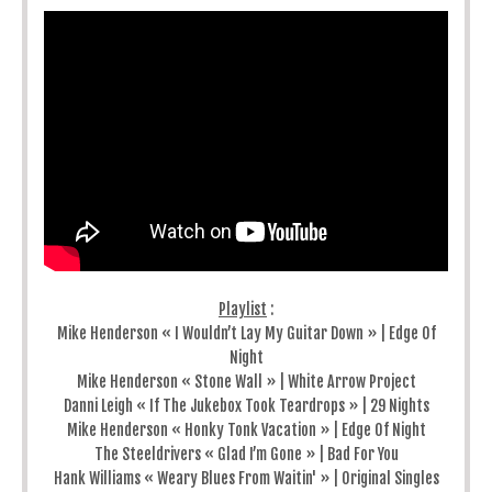
Playlist
:
Mike Henderson « I Wouldn’t Lay My Guitar Down » | Edge Of
Night
Mike Henderson « Stone Wall » | White Arrow Project
Danni Leigh « If The Jukebox Took Teardrops » | 29 Nights
Mike Henderson « Honky Tonk Vacation » | Edge Of Night
The Steeldrivers « Glad I’m Gone » | Bad For You
Hank Williams « Weary Blues From Waitin' » | Original Singles