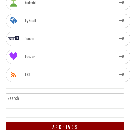
Android
by Email
TuneIn
Deezer
RSS
Search
ARCHIVES