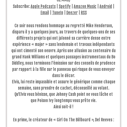
Subscribe:
Apple Podcasts
|
Spotify
|
Amazon Music
|
Android
|
Email
|
TuneIn
|
Deezer
|
RSS
Ce soir nous rendons hommage au regretté Mike Henderson,
disparu il y a quelques jours, au travers de quelques-uns de ses
différents projets qui ont jalonné sa carrière dense entre
expérience « major » sans lendemain et travaux indépendants
qui ont cimenté son oeuvre. Après une allusion au centenaire du
grand Hank Williams et quelques passages instrumentaux du Bo
Diddley, nous terminons l’émission sur des conseils de prudence
par rapport à la fille sur le panneau qui risque de vous envoyer
dans le décor.
Elvis, lui reste impassible et assure le générique comme chaque
semaine, sans prendre de cachet, déconseillé au volant.
Qu’Elvis vous bénisse, que Johnny Cash point ne vous lâche et
que Poison Ivy longtemps vous prête vie.
Ainsi soit-il !
En prime, le créateur de « Girl On The Billboard », Del Reeves :