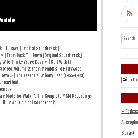
Search
k Till Dawn [Original Soundtrack]
 | From Dusk Till Dawn [Original Soundtrack]
Wife Thinks You’re Dead » | Guit With It
 Bootleg, Volume 2: From Memphis To Hollywood
 Town » | The Essential Johnny Cash (1955-1983)
Archives
 Unearthed
luences
Are Made for Walkin’: The Complete MGM Recordings
Till Dawn [Original Soundtrack]
– Podcas
Apéropho
Biocast