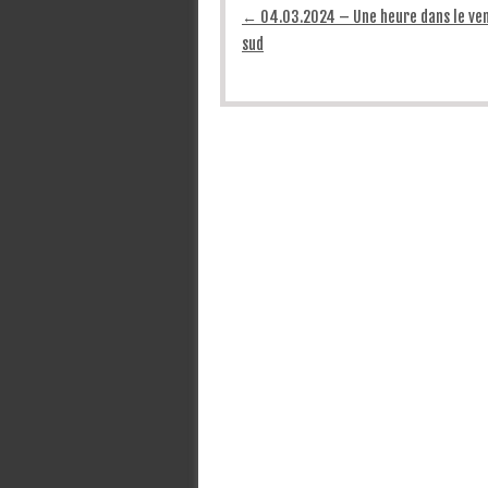
Post navigation
←
04.03.2024 – Une heure dans le ve
sud