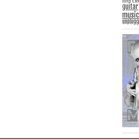
movie
guitar
music
unplug