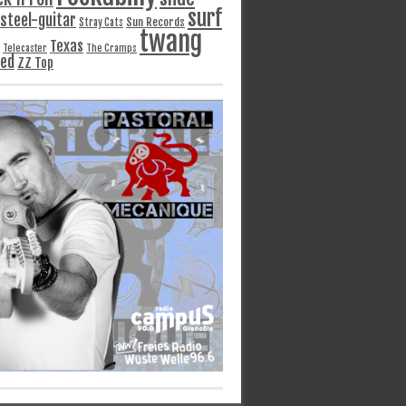
surf
steel-guitar
Sun Records
Stray Cats
twang
Texas
Telecaster
The Cramps
ged
ZZ Top