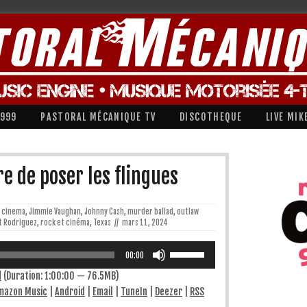
1999
PASTORAL MÉCANIQUE TV
DISCOTHEQUE
LIVE MIK
e de poser les flingues
cinema
,
Jimmie Vaughan
,
Johnny Cash
,
murder ballad
,
outlaw
t Rodriguez
,
rock et cinéma
,
Texas
//
mars 11, 2024
Utilisez
les
00:00
flèches
haut/bas
d
(Duration: 1:00:00 — 76.5MB)
pour
mazon Music
|
Android
|
Email
|
TuneIn
|
Deezer
|
RSS
augmenter
ou