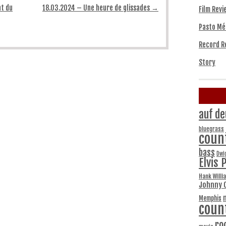
nt du
18.03.2024 – Une heure de glissades
→
Film Revi
Pasto Mé
Record R
Story
auf de
bluegrass
coun
bass
Dwi
Elvis 
Hank Willi
Johnny 
Memphis
coun
ro