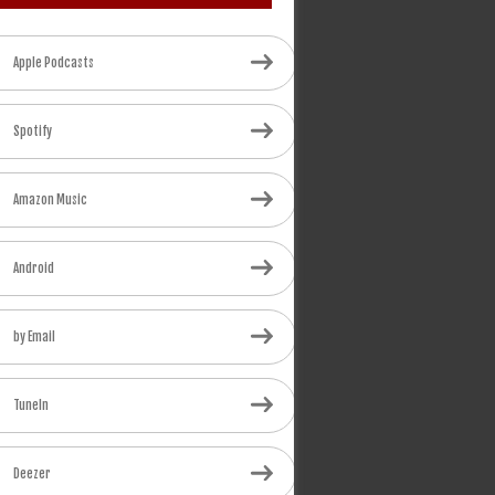
Apple Podcasts
Spotify
Amazon Music
Android
by Email
TuneIn
Deezer