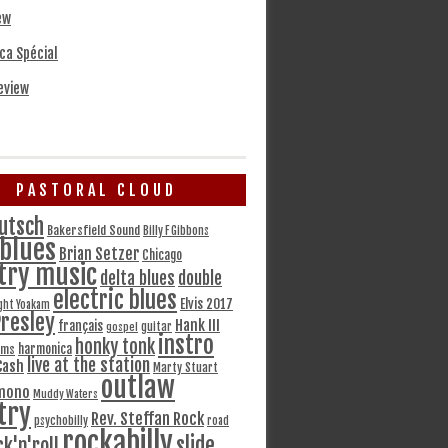
ew
ca Spécial
eview
PASTORAL CLOUD
utsch
Bakersfield Sound
Billy F Gibbons
blues
Brian Setzer
Chicago
try music
delta blues
double
electric blues
Elvis 2017
ght Yoakam
Presley
Hank III
français
gospel
guitar
instro
honky tonk
harmonica
ams
live at the station
Cash
Marty Stuart
outlaw
mono
Muddy Waters
try
Rev. Steffan Rock
psychobilly
road
rockabilly
slide
ck'n'roll