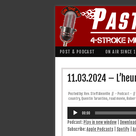
POST & PODCAST
ON AIR SINCE 
11.03.2024 – L’heur
Posted by:
Rev. Steff Alexville
//
- Podcast -
//
country
,
Quentin Tarantino
,
road movie
,
Rober
Lecteur
audio
00:00
Podcast:
Play in new window
|
Downloa
Subscribe:
Apple Podcasts
|
Spotify
|
A