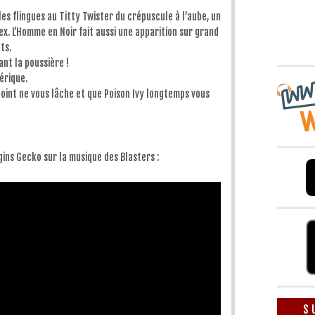
diminuer
le
 les flingues au Titty Twister du crépuscule à l’aube, un
volume.
x. L’Homme en Noir fait aussi une apparition sur grand
ts.
nt la poussière !
nérique.
point ne vous lâche et que Poison Ivy longtemps vous
ins Gecko sur la musique des Blasters :
S