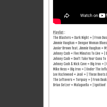
Playlist
:
The Blasters « Dark Night » | From Dus
Jimmie Vaughan « Dengue Woman Blues »
Junior Brown feat. Jimmie Vaughan « My 
Johnny Cash « Five Minutes To Live » |
Johnny Cash « Don’t Take Your Guns To
Johnny Cash & Nick Cave « Big Iron » |
Mike Ness « Big Iron » | Under The Inf
Lee Hazlewood « José » | These Boots 
The Leftovers « Torquay » | From Dusk 
Brian Setzer « Malagueña » | Ignition!