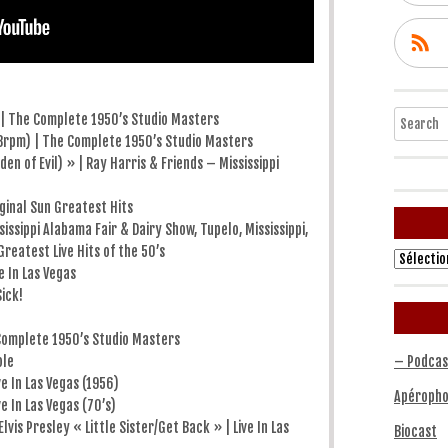
Search
» | The Complete 1950’s Studio Masters
78rpm) | The Complete 1950’s Studio Masters
n of Evil) » | Ray Harris & Friends – Mississippi
ginal Sun Greatest Hits
issippi Alabama Fair & Dairy Show, Tupelo, Mississippi,
reatest Live Hits of the 50’s
Archives
e In Las Vegas
ick!
 Complete 1950’s Studio Masters
ole
– Podcas
ve In Las Vegas (1956)
Apéropho
e In Las Vegas (70’s)
Elvis Presley « Little Sister/Get Back » | Live In Las
Biocast