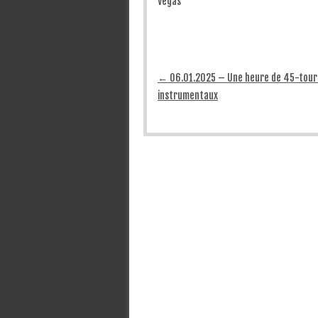
Vegas
Post navigation
←
06.01.2025 – Une heure de 45-tour
instrumentaux