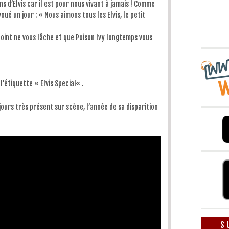
le
s d’Elvis car il est pour nous vivant à jamais ! Comme
volume.
ué un jour : « Nous aimons tous les Elvis, le petit
point ne vous lâche et que Poison Ivy longtemps vous
 l’étiquette «
Elvis Special
« .
jours très présent sur scène, l’année de sa disparition
S