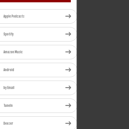
Apple Podcasts
Spotify
Amazon Music
Android
by Email
TuneIn
Deezer