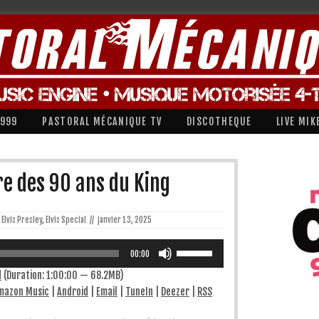
1999
PASTORAL MÉCANIQUE TV
DISCOTHEQUE
LIVE MIK
re des 90 ans du King
Elvis Presley
,
Elvis Special
//
janvier 13, 2025
Utilisez
les
00:00
flèches
haut/bas
d
(Duration: 1:00:00 — 68.2MB)
pour
mazon Music
|
Android
|
Email
|
TuneIn
|
Deezer
|
RSS
augmenter
ou
diminuer