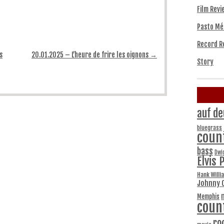
Film Revi
Pasto Mé
Record R
s
20.01.2025 – L’heure de frire les oignons
→
Story
auf de
bluegrass
coun
bass
Dwi
Elvis 
Hank Willi
Johnny 
Memphis
coun
ro