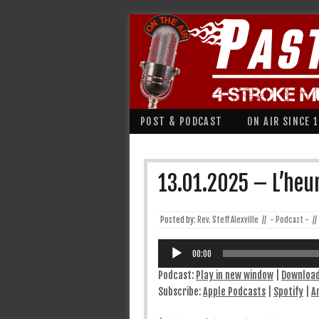
POST & PODCAST
ON AIR SINCE 
13.01.2025 – L’heu
Posted by:
Rev. Steff Alexville
//
- Podcast -
//
Lecteur
audio
00:00
Podcast:
Play in new window
|
Downloa
Subscribe:
Apple Podcasts
|
Spotify
|
A