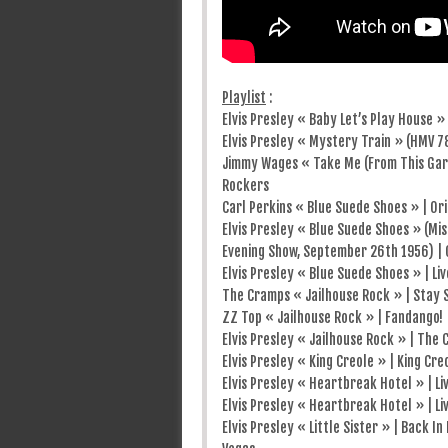
Playlist
:
Elvis Presley « Baby Let’s Play House 
Elvis Presley « Mystery Train » (HMV 
Jimmy Wages « Take Me (From This Garde
Rockers
Carl Perkins « Blue Suede Shoes » | Ori
Elvis Presley « Blue Suede Shoes » (Miss
Evening Show, September 26th 1956) | G
Elvis Presley « Blue Suede Shoes » | Liv
The Cramps « Jailhouse Rock » | Stay S
ZZ Top « Jailhouse Rock » | Fandango!
Elvis Presley « Jailhouse Rock » | The
Elvis Presley « King Creole » | King Cre
Elvis Presley « Heartbreak Hotel » | Li
Elvis Presley « Heartbreak Hotel » | Liv
Elvis Presley « Little Sister » | Back In 