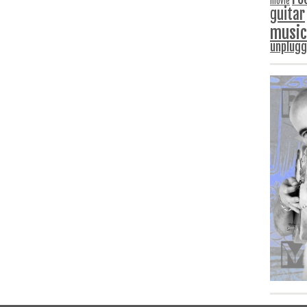
movie
guitar
music
unplug