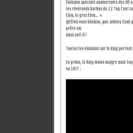
Émission spéciale anniversaire des 90 an
les révérends barbus de ZZ Top l’ont avo
Elvis, le gros Elvis… ».
Qu’Elvis vous bénisse, que Johnny Cash 
prête vie.
Ainsi soit-il !
Toutes les émission sur le King portent
En prime, le King moins maigre mais tou
en 1977 :