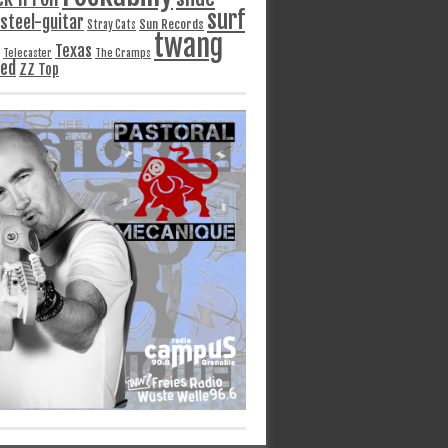
surf
steel-guitar
Sun Records
Stray Cats
twang
Texas
Telecaster
The Cramps
ged
ZZ Top