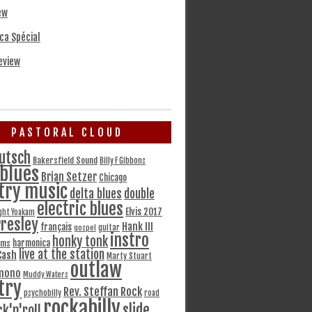
ew
ca Spécial
eview
PASTORAL CLOUD
utsch
Bakersfield Sound
Billy F Gibbons
blues
Brian Setzer
Chicago
try music
delta blues
double
electric blues
Elvis 2017
ght Yoakam
Presley
Hank III
français
gospel
guitar
instro
honky tonk
harmonica
ams
live at the station
Cash
Marty Stuart
outlaw
mono
Muddy Waters
try
Rev. Steffan Rock
psychobilly
road
rockabilly
slide
ck'n'roll