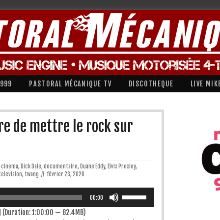
1999
PASTORAL MÉCANIQUE TV
DISCOTHEQUE
LIVE MIK
e de mettre le rock sur
cinema
,
Dick Dale
,
documentaire
,
Duane Eddy
,
Elvis Presley
,
television
,
twang
//
février 23, 2026
Utilisez
les
00:00
flèches
haut/bas
d
(Duration: 1:00:00 — 82.4MB)
pour