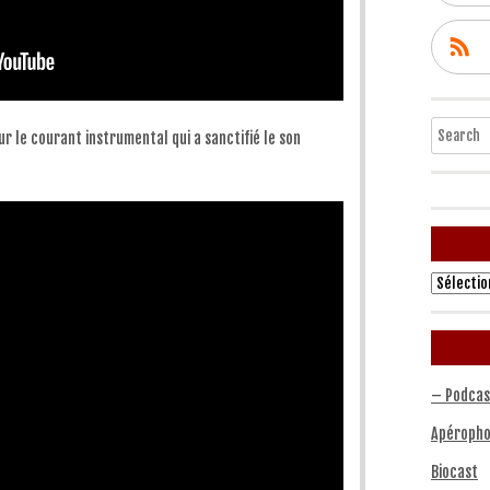
Search
r le courant instrumental qui a sanctifié le son
Archives
– Podcas
Apéropho
Biocast