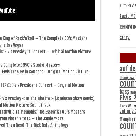
Film Revi
Pasto Mé
Record R
Story
he King of Rock’n’Roll – The Complete 50’s Masters
e In Las Vegas
PiC: Elvis Presley in Concert – Original Motion Picture
The Complete 1950’s Studio Masters
auf de
C: Elvis Presley in Concert – Original Motion Picture
bluegrass
coun
 | EPiC: Elvis Presley in Concert – Original Motion
bass
Dwi
Elvis 
In Elvis Presley « In The Ghetto » (Jamieson Shaw Remix)
inal Motion Picture Soundtrack
Hank Willi
Johnny 
 Nashville To Memphis: The Essential 60’s Masters
from Phoenix to LA – The Jamie Years
Memphis
coun
hred Than Dead: The Dick Dale Anthology
ro