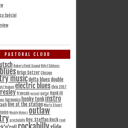
ew
ca Spécial
eview
PASTORAL CLOUD
utsch
Bakersfield Sound
Billy F Gibbons
blues
Brian Setzer
Chicago
try music
delta blues
double
electric blues
Elvis 2017
ght Yoakam
Presley
Hank III
français
gospel
guitar
instro
honky tonk
harmonica
ams
live at the station
Cash
Marty Stuart
outlaw
mono
Muddy Waters
try
Rev. Steffan Rock
psychobilly
road
rockabilly
slide
ck'n'roll