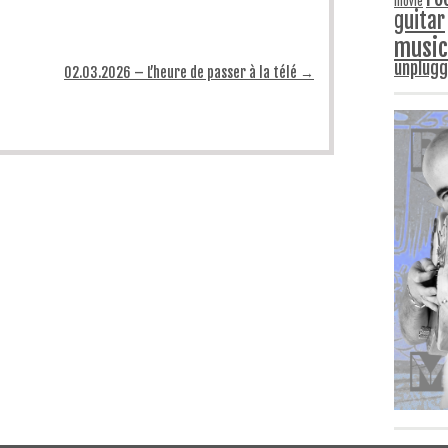
movie
guitar
music
unplug
02.03.2026 – L’heure de passer à la télé
→