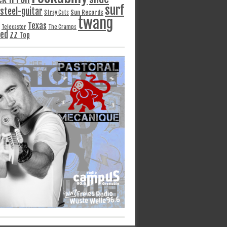
surf
steel-guitar
Sun Records
Stray Cats
twang
Texas
Telecaster
The Cramps
ged
ZZ Top