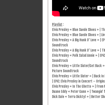
Playlist
:
Elvis Presley « Blue Suede Shoes » | T
Elvis Presley « Blue Suede Shoes » | Liv
Elvis Presley « A Big Hunk O’ Love » | E
Soundtrack
Elvis Presley « A Big Hunk O’ Love » | 
Elvis Presley « Polk Salad Annie » | EPi
Soundtrack
Elvis Presley « Little Sister/Get Back »
Picture Soundtrack
Elvis Presley « Little Sister » | Back 
| EPiC: Elvis Presley in Concert – Orig
Elvis Presley « In The Ghetto » | From
Duane Eddy « Peter Gunn » | Twangin’ 
Dick Dale « Terra Dicktyl » | Better S