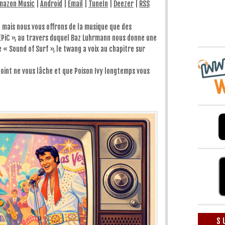
mazon Music
|
Android
|
Email
|
TuneIn
|
Deezer
|
RSS
augmenter
ou
diminuer
le
o mais nous vous offrons de la musique que des
volume.
EPiC », au travers duquel Baz Luhrmann nous donne une
 « Sound of Surf », le twang a voix au chapitre sur
point ne vous lâche et que Poison Ivy longtemps vous
S