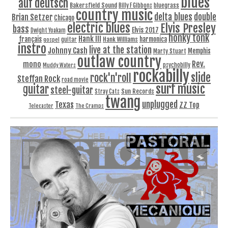
blues
auf deutsch
Bakersfield Sound
bluegrass
Billy F Gibbons
country music
delta blues
double
Brian Setzer
Chicago
electric blues
Elvis Presley
bass
Elvis 2017
Dwight Yoakam
honky tonk
Hank III
français
harmonica
Hank Williams
gospel
guitar
instro
live at the station
Johnny Cash
Memphis
Marty Stuart
outlaw country
Rev.
mono
Muddy Waters
psychobilly
rockabilly
slide
rock'n'roll
Steffan Rock
road movie
surf music
guitar
steel-guitar
Sun Records
Stray Cats
twang
unplugged
Texas
ZZ Top
Telecaster
The Cramps