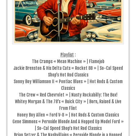
Playlist
:
The Cramps « Mean Machine » | Flamejob
Jackie Brenston & His Delta Cats « Rocket 88 » | So-Cal Speed
Shop’s Hot Rod Classics
Sonny Boy Williamson II « Pontiac Blues » | Hot Rods & Custom
Classics
The Crew « Red Chevrolet » | Nasty Rockabilly: The Box!
Whitey Morgan & The 78’s « Buick City » | Born, Raised & Live
From Flint
Honey Boy Allen « Ford V-8 » | Hot Rods & Custom Classics
Gene Simmons « Peroxide Blonde And A Hopped Up Model Ford »
| So-Cal Speed Shop’s Hot Rod Classics
Brian Setzer & The Nashvillains « Peroxide Blonde in a Hopped