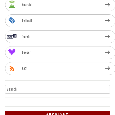
Android
by Email
TuneIn
Deezer
RSS
Search
ARCHIVES