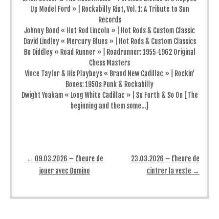
Up Model Ford » | Rockabilly Riot, Vol. 1: A Tribute to Sun
Records
Johnny Bond « Hot Rod Lincoln » | Hot Rods & Custom Classic
David Lindley « Mercury Blues » | Hot Rods & Custom Classics
Bo Diddley « Road Runner » | Roadrunner: 1955-1962 Original
Chess Masters
Vince Taylor & His Playboys « Brand New Cadillac » | Rockin’
Bones: 1950s Punk & Rockabilly
Dwight Yoakam « Long White Cadillac » | So Forth & So On [The
beginning and them some…]
Post navigation
←
09.03.2026 – L’heure de
23.03.2026 – L’heure de
jouer avec Domino
cintrer la veste
→