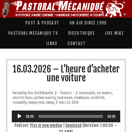
POST & PODCAST
ON AIR SINCE 1999
PASTORAL MÉCANIQUE TV
DISCOTHEQUE
LIVE MIKE
LINKS
CONTACT
16.03.2026 – L’heure d’acheter
une voiture
Posted by:
Rev. Steff Alexville
//
- Podcast -
//
automobile
,
car makers
,
electric blues
,
outlaw country
,
road movie
,
roadhouse
,
rock'n'roll
,
rockabilly
,
swamp rock
,
twang
//
mars 16, 2026
Lecteur
audio
00:00
00:00
Podcast:
Play in new window
|
Download
(Duration: 1:00:00 —
82.4MB)