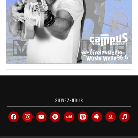
SUIVEZ-NOUS
facebook
instagram
youtube
spotify
deezer
apple-
android
amazon
itunes
podcasts