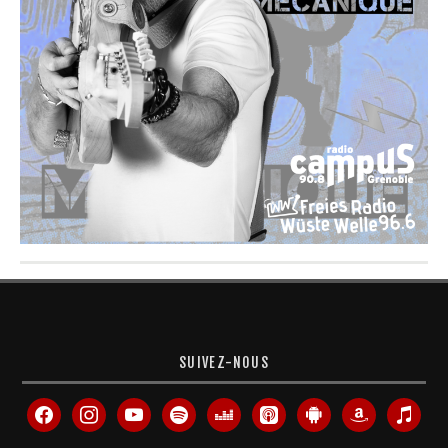
SUIVEZ-NOUS
facebook
instagram
youtube
spotify
deezer
apple-
android
amazon
itunes
podcasts