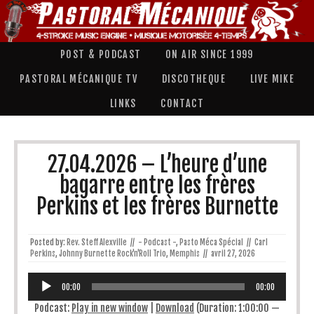
POST & PODCAST
ON AIR SINCE 1999
PASTORAL MÉCANIQUE TV
DISCOTHEQUE
LIVE MIKE
LINKS
CONTACT
27.04.2026 – L’heure d’une
bagarre entre les frères
Perkins et les frères Burnette
Posted by:
Rev. Steff Alexville
//
- Podcast -
,
Pasto Méca Spécial
//
Carl
Perkins
,
Johnny Burnette Rock'n'Roll Trio
,
Memphis
//
avril 27, 2026
Lecteur
audio
00:00
00:00
Podcast:
Play in new window
|
Download
(Duration: 1:00:00 —