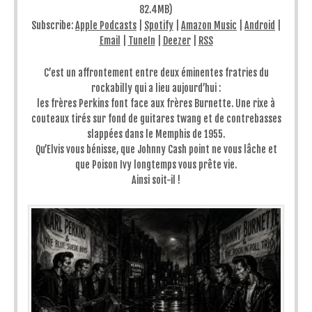
82.4MB)
Subscribe:
Apple Podcasts
|
Spotify
|
Amazon Music
|
Android
|
Email
|
TuneIn
|
Deezer
|
RSS
C’est un affrontement entre deux éminentes fratries du
rockabilly qui a lieu aujourd’hui :
les frères Perkins font face aux frères Burnette. Une rixe à
couteaux tirés sur fond de guitares twang et de contrebasses
slappées dans le Memphis de 1955.
Qu’Elvis vous bénisse, que Johnny Cash point ne vous lâche et
que Poison Ivy longtemps vous prête vie.
Ainsi soit-il !