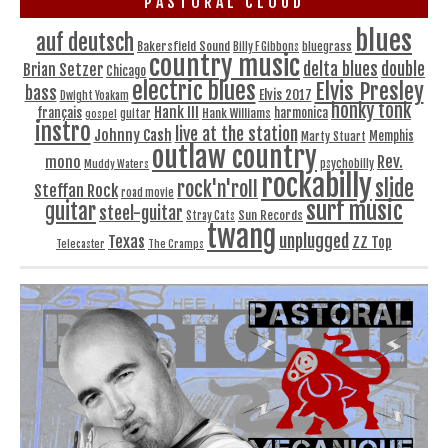
PASTORAL CLOUD
blues
auf deutsch
Bakersfield Sound
bluegrass
Billy F Gibbons
country music
delta blues
double
Brian Setzer
Chicago
electric blues
Elvis Presley
bass
Elvis 2017
Dwight Yoakam
honky tonk
Hank III
français
harmonica
Hank Williams
gospel
guitar
instro
live at the station
Johnny Cash
Memphis
Marty Stuart
outlaw country
Rev.
mono
Muddy Waters
psychobilly
rockabilly
slide
rock'n'roll
Steffan Rock
road movie
surf music
guitar
steel-guitar
Sun Records
Stray Cats
twang
unplugged
Texas
ZZ Top
Telecaster
The Cramps