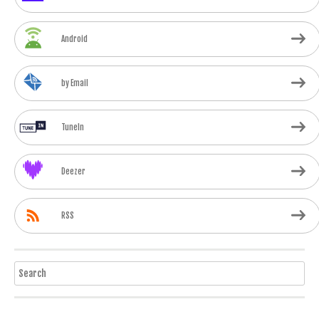
Android
by Email
TuneIn
Deezer
RSS
Search