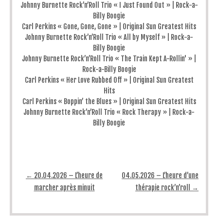
Johnny Burnette Rock’n’Roll Trio « I Just Found Out » | Rock-a-
Billy Boogie
Carl Perkins « Gone, Gone, Gone » | Original Sun Greatest Hits
Johnny Burnette Rock’n’Roll Trio « All by Myself » | Rock-a-
Billy Boogie
Johnny Burnette Rock’n’Roll Trio « The Train Kept A-Rollin' » |
Rock-a-Billy Boogie
Carl Perkins « Her Love Rubbed Off » | Original Sun Greatest
Hits
Carl Perkins « Boppin’ the Blues » | Original Sun Greatest Hits
Johnny Burnette Rock’n’Roll Trio « Rock Therapy » | Rock-a-
Billy Boogie
Post navigation
←
20.04.2026 – L’heure de
04.05.2026 – L’heure d’une
marcher après minuit
thérapie rock’n’roll
→