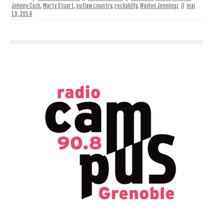
Johnny Cash
,
Marty Stuart
,
outlaw country
,
rockabilly
,
Waylon Jennings
//
mai
19, 2014