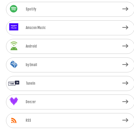
Spotify
Amazon Music
Android
by Email
TuneIn
Deezer
RSS