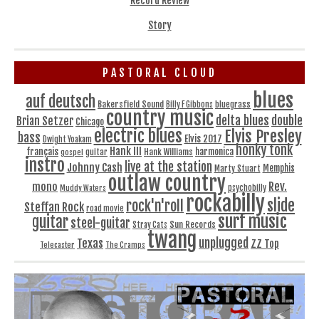
Record Review
Story
PASTORAL CLOUD
blues
auf deutsch
Bakersfield Sound
bluegrass
Billy F Gibbons
country music
delta blues
double
Brian Setzer
Chicago
electric blues
Elvis Presley
bass
Elvis 2017
Dwight Yoakam
honky tonk
Hank III
français
harmonica
Hank Williams
gospel
guitar
instro
live at the station
Johnny Cash
Memphis
Marty Stuart
outlaw country
Rev.
mono
Muddy Waters
psychobilly
rockabilly
slide
rock'n'roll
Steffan Rock
road movie
surf music
guitar
steel-guitar
Sun Records
Stray Cats
twang
unplugged
Texas
ZZ Top
Telecaster
The Cramps