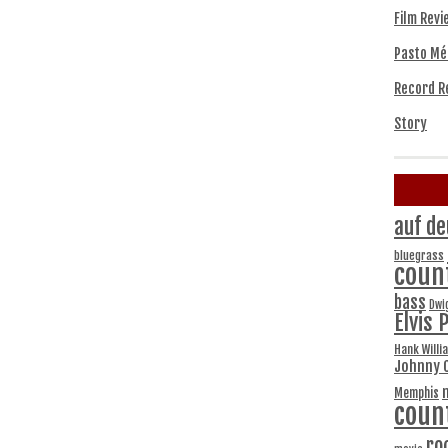
Film Revi
Pasto Mé
Record R
Story
auf de
bluegrass
coun
bass
Dwi
Elvis 
Hank Willi
Johnny 
Memphis
coun
ro