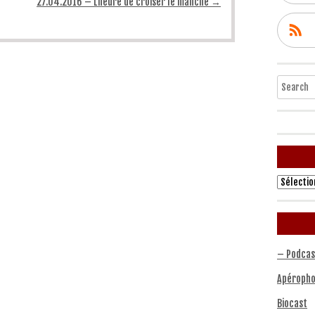
27.04.2016 – L’heure de croiser le manche
→
Search
Archives
– Podcas
Apéropho
Biocast