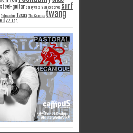
surf
steel-guitar
Sun Records
Stray Cats
twang
Texas
Telecaster
The Cramps
ged
ZZ Top