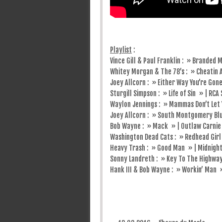
Playlist
:
Vince Gill & Paul Franklin : » Branded 
Whitey Morgan & The 78’s : » Cheatin Ag
Joey Allcorn : » Either Way You’re Gone
Sturgill Simpson : » Life of Sin » | RCA
Waylon Jennings : » Mammas Don’t Let 
Joey Allcorn : » South Montgomery Blu
Bob Wayne : » Mack » | Outlaw Carnie
Washington Dead Cats : » Redhead Girl
Heavy Trash : » Good Man » | Midnigh
Sonny Landreth : » Key To The Highway
Hank III & Bob Wayne : » Workin’ Man »
Post navigation