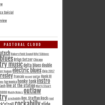
ew
ca Spécial
eview
PASTORAL CLOUD
utsch
Bakersfield Sound
Billy F Gibbons
blues
Brian Setzer
Chicago
try music
delta blues
double
electric blues
Elvis 2017
ght Yoakam
Presley
Hank III
français
gospel
guitar
instro
honky tonk
harmonica
ams
live at the station
Cash
Marty Stuart
outlaw
mono
Muddy Waters
try
Rev. Steffan Rock
psychobilly
road
rockabilly
slide
ck'n'roll