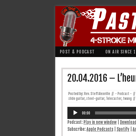
POST & PODCAST
ON AIR SINCE 
20.04.2016 – L’heur
Posted by:
Rev. Steff Alexville
//
- Podcast -
//
slide guitar
,
steel-guitar
,
Telecaster
,
twang
//
Lecteur
audio
00:00
Podcast:
Play in new window
|
Downloa
Subscribe:
Apple Podcasts
|
Spotify
|
A