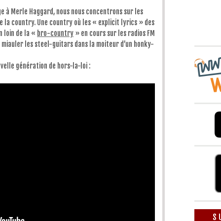
diminuer
le
e à Merle Haggard, nous nous concentrons sur les
volume.
e la country. Une country où les « explicit lyrics » des
 loin de la «
bro-country
» en cours sur les radios FM
et miauler les steel-guitars dans la moiteur d’un honky-
elle génération de hors-la-loi :
S