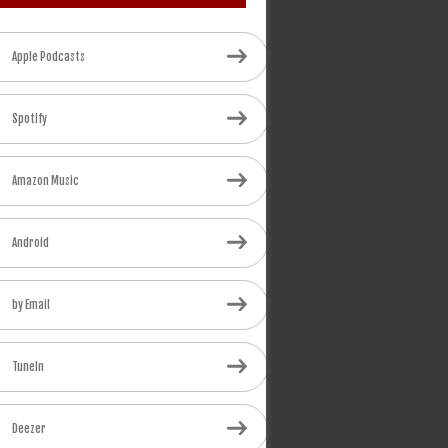
Apple Podcasts
Spotify
Amazon Music
Android
by Email
TuneIn
Deezer