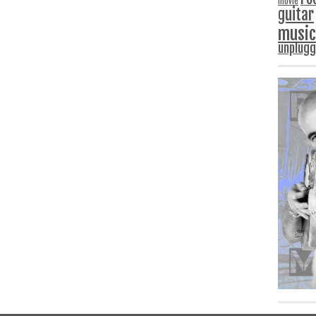
movie
guitar
music
unplug