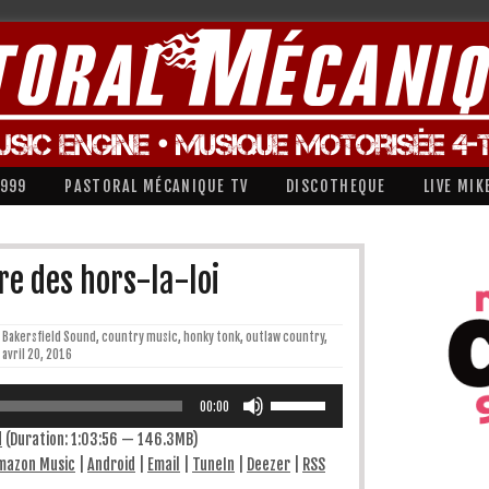
1999
PASTORAL MÉCANIQUE TV
DISCOTHEQUE
LIVE MIK
e des hors-la-loi
Bakersfield Sound
,
country music
,
honky tonk
,
outlaw country
,
avril 20, 2016
Utilisez
les
00:00
flèches
haut/bas
d
(Duration: 1:03:56 — 146.3MB)
pour
mazon Music
|
Android
|
Email
|
TuneIn
|
Deezer
|
RSS
augmenter
ou