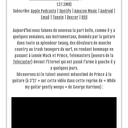
137.3MB)
Subscribe:
Apple Podcasts
|
Spotify
|
Amazon Music
|
Android
|
Email
|
TuneIn
|
Deezer
|
RSS
Aujourd’hui nous faisons de nouveau la part belle, comme il y a
quelques semaines, aux instrumentaux, dominés par la guitare
dans toute sa splendeur twang, des dévaleurs de manche
country au trash twangers du surf, en rendant hommage en
passant à Lonnie Mack et Prince, Telemasters (joueurs de la
Telecaster
) devant l’Eternel qui ont passé l’arme à gauche il y
a quelques jours.
Découvrons ici le talent souvent mésestimé de Prince à la
guitare (à 3’27 » sur cette vidéo dans cette reprise de « While
my guitar gently weeps » de George Harrison) :