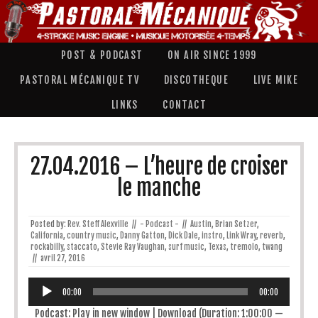
POST & PODCAST
ON AIR SINCE 1999
PASTORAL MÉCANIQUE TV
DISCOTHEQUE
LIVE MIKE
LINKS
CONTACT
27.04.2016 – L’heure de croiser
le manche
Posted by:
Rev. Steff Alexville
//
- Podcast -
//
Austin
,
Brian Setzer
,
California
,
country music
,
Danny Gatton
,
Dick Dale
,
instro
,
Link Wray
,
reverb
,
rockabilly
,
staccato
,
Stevie Ray Vaughan
,
surf music
,
Texas
,
tremolo
,
twang
//
avril 27, 2016
Lecteur
audio
00:00
00:00
Podcast:
Play in new window
|
Download
(Duration: 1:00:00 —