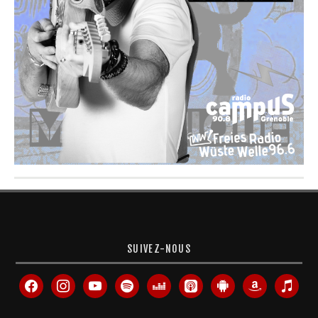
SUIVEZ-NOUS
facebook
instagram
youtube
spotify
deezer
apple-
android
amazon
itunes
podcasts