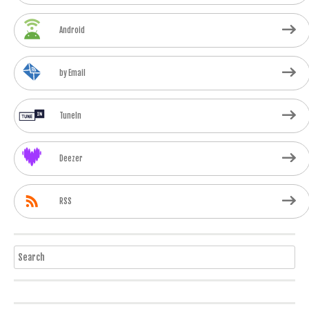
Android
by Email
TuneIn
Deezer
RSS
Search