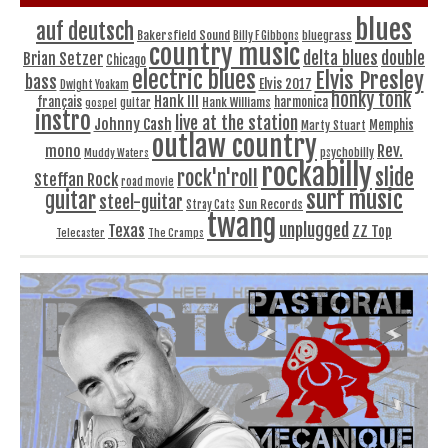
blues
auf deutsch
Bakersfield Sound
bluegrass
Billy F Gibbons
country music
delta blues
double
Brian Setzer
Chicago
electric blues
Elvis Presley
bass
Elvis 2017
Dwight Yoakam
honky tonk
Hank III
français
harmonica
Hank Williams
gospel
guitar
instro
live at the station
Johnny Cash
Memphis
Marty Stuart
outlaw country
Rev.
mono
Muddy Waters
psychobilly
rockabilly
slide
rock'n'roll
Steffan Rock
road movie
surf music
guitar
steel-guitar
Sun Records
Stray Cats
twang
unplugged
Texas
ZZ Top
Telecaster
The Cramps