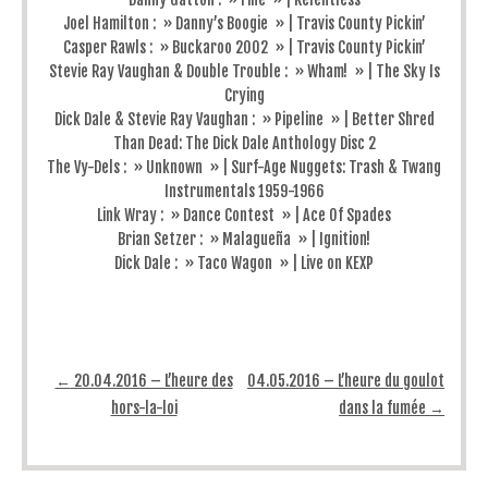
Joel Hamilton : » Danny’s Boogie » | Travis County Pickin’
Casper Rawls : » Buckaroo 2002 » | Travis County Pickin’
Stevie Ray Vaughan & Double Trouble : » Wham! » | The Sky Is
Crying
Dick Dale & Stevie Ray Vaughan : » Pipeline » | Better Shred
Than Dead: The Dick Dale Anthology Disc 2
The Vy-Dels : » Unknown » | Surf-Age Nuggets: Trash & Twang
Instrumentals 1959-1966
Link Wray : » Dance Contest » | Ace Of Spades
Brian Setzer : » Malagueña » | Ignition!
Dick Dale : » Taco Wagon » | Live on KEXP
Post navigation
←
20.04.2016 – L’heure des
04.05.2016 – L’heure du goulot
hors-la-loi
dans la fumée
→