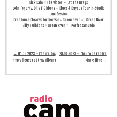
Dick Dale « The Victor » | At The Drags
John Fogerty, Billy F Gibbons – Blues & Bayous Tour In-Studio
Jam Session
Creedence Clearwater Revival « Green River » | Green River
Billy F Gibbons « Green River » | Perfectamundo
Post navigation
←
01.05.2023 – L’heure des
29.05.2023 – L’heure de rendre
travailleuses et travailleurs
Marie fière
→