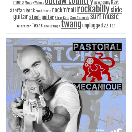
outlaw country
Rev.
mono
Muddy Waters
psychobilly
rockabilly
slide
rock'n'roll
Steffan Rock
road movie
surf music
guitar
steel-guitar
Sun Records
Stray Cats
twang
unplugged
Texas
ZZ Top
Telecaster
The Cramps