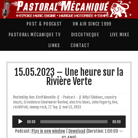
POST & PODCAST
ON AIR SINCE 1999
PASTORAL MÉCANIQUE TV
DISCOTHEQUE
LIVE MIKE
LINKS
CONTACT
15.05.2023 – Une heure sur la
Rivière Verte
Posted by:
Rev. Steff Alexville
//
- Podcast -
//
Billy F Gibbons
,
country
music
,
Creedence Clearwater Revival
,
electric blues
,
John Fogerty
,
live
,
rock'n'roll
,
swamp rock
,
ZZ Top
//
mai 15, 2023
Lecteur
audio
00:00
00:00
Podcast:
Play in new window
|
Download
(Duration: 1:00:00 —
82.4MB)