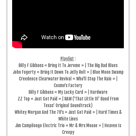
Playlist
:
Billy F Gibbons « Bring It To Jerome » | The Big Bad Blues
John Fogerty « Bring It Down To Jelly Roll » | Blue Moon Swamp
Creedence Clearwater Revival « Who’ll Stop The Rain » |
Cosmo’s Factory
Billy F Gibbons « My Lucky Card » | Hardware
ZZ Top « Just Got Paid » | RAW (‘That Little Ol’ Band From
Texas’ Original Soundtrack)
Whitey Morgan And The 78’s « Just Got Paid » | Hard Times &
White Lines
Jim Campilongo Electric Trio « Mr & Mrs Mouse » | Heaven Is
Creepy