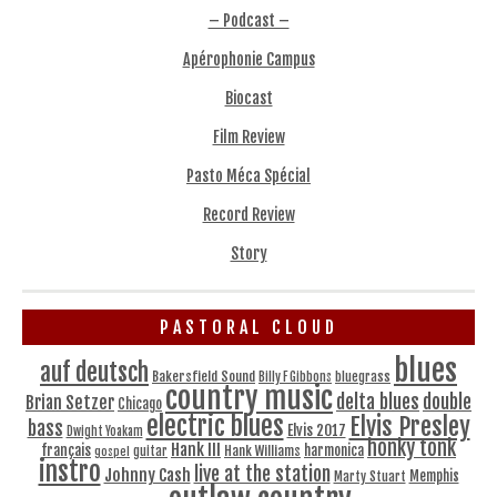
– Podcast –
Apérophonie Campus
Biocast
Film Review
Pasto Méca Spécial
Record Review
Story
PASTORAL CLOUD
blues
auf deutsch
Bakersfield Sound
bluegrass
Billy F Gibbons
country music
delta blues
double
Brian Setzer
Chicago
electric blues
Elvis Presley
bass
Elvis 2017
Dwight Yoakam
honky tonk
Hank III
français
harmonica
Hank Williams
gospel
guitar
instro
live at the station
Johnny Cash
Memphis
Marty Stuart