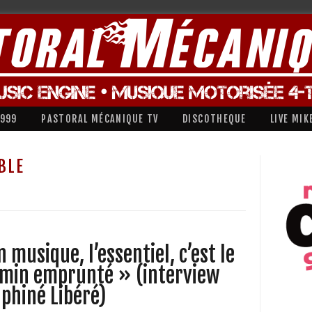
1999
PASTORAL MÉCANIQUE TV
DISCOTHEQUE
LIVE MIK
BLE
n musique, l’essentiel, c’est le
min emprunté » (interview
phiné Libéré)