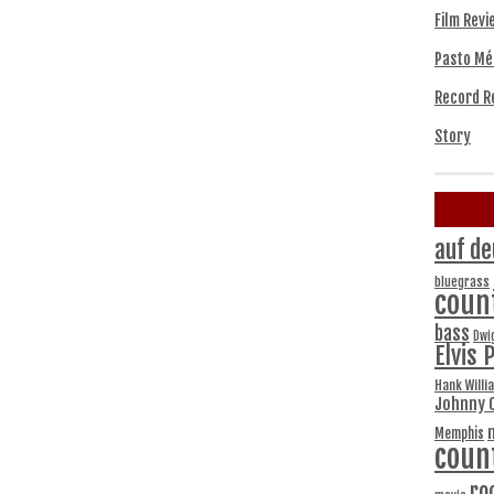
Film Revi
Pasto Mé
Record R
Story
auf de
bluegrass
coun
bass
Dwi
Elvis 
Hank Willi
Johnny 
Memphis
coun
ro