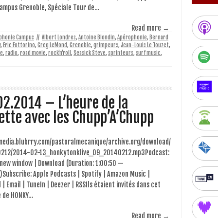
Campus Grenoble, Spéciale Tour de…
Read more →
phonie Campus
//
Albert Londres
,
Antoine Blondin
,
Apérophonie
,
Bernard
y
,
Eric Fottorino
,
Greg LeMond
,
Grenoble
,
grimpeurs
,
Jean-Louis Le Touzet
,
le
,
radio
,
road movie
,
rock'n'roll
,
Seasick Steve
,
sprinteurs
,
surf music
,
02.2014 – L’heure de la
ette avec les Chupp’A’Chupp
/media.blubrry.com/pastoralmecanique/archive.org/download/
212/2014-02-13_honkytonklive_09_20140212.mp3Podcast:
 new window | Download (Duration: 1:00:50 —
Subscribe: Apple Podcasts | Spotify | Amazon Music |
 | Email | TuneIn | Deezer | RSSIls étaient invités dans cet
e de HONKY…
Read more →