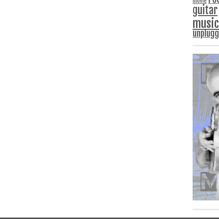
movie
guitar
music
unplug