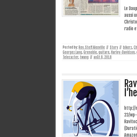
Le Daup
aussi u
Christo
radio e
Posted by:
Rev. Steff Alexville
//
Story
//
bikers
,
Ch
Georges Lang
,
Grenoble
,
guitare
,
Harley-Davidson
,
Telecaster
,
twang
//
août 8, 2018
Rav
l’h
http:/
23/wp-
Ravito
(Durati
Amazon 