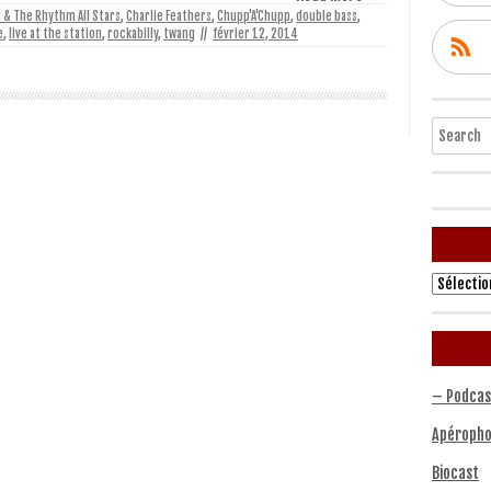
l & The Rhythm All Stars
,
Charlie Feathers
,
Chupp'A'Chupp
,
double bass
,
e
,
live at the station
,
rockabilly
,
twang
//
février 12, 2014
Search
Archives
– Podcas
Apéropho
Biocast