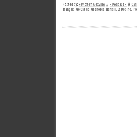
Posted by:
Rev. Steff Alexville
//
- Podcast -
//
Car
français
,
Go Cat Go
,
Grenoble
,
Hank III
,
La Bobine
,
liv