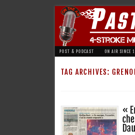
POST & PODCAST
ON AIR SINCE 
TAG ARCHIVES:
GRENO
« E
che
Dau