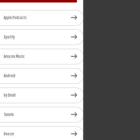
Apple Podcasts
Spotify
Amazon Music
Android
by Email
TuneIn
Deezer