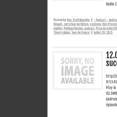
Radio 
Posted by:
Rev. Steff Alexville
//
- Podcast -
,
Apéro
Hinault
,
carrefour de l'Arbre
,
cyclisme
,
Elvis Presle
maillot
,
Philippe Bordas
,
podcast
,
Prise de la Bastil
Thierry Adam
,
Tour de France
//
juillet 20, 2015
12.
suc
http:/
HTL140
Play in
83.5MB)
Android
épisod