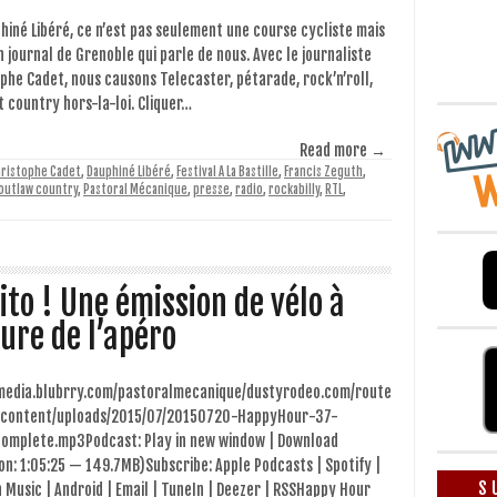
hiné Libéré, ce n’est pas seulement une course cycliste mais
n journal de Grenoble qui parle de nous. Avec le journaliste
phe Cadet, nous causons Telecaster, pétarade, rock’n’roll,
t country hors-la-loi. Cliquer…
Read more →
ristophe Cadet
,
Dauphiné Libéré
,
Festival A La Bastille
,
Francis Zeguth
,
outlaw country
,
Pastoral Mécanique
,
presse
,
radio
,
rockabilly
,
RTL
,
ito ! Une émission de vélo à
eure de l’apéro
/media.blubrry.com/pastoralmecanique/dustyrodeo.com/route
content/uploads/2015/07/20150720-HappyHour-37-
complete.mp3Podcast: Play in new window | Download
on: 1:05:25 — 149.7MB)Subscribe: Apple Podcasts | Spotify |
S
Music | Android | Email | TuneIn | Deezer | RSSHappy Hour