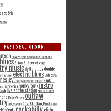
ew
ca Spécial
eview
PASTORAL CLOUD
utsch
Bakersfield Sound
Billy F Gibbons
blues
Brian Setzer
Chicago
try music
delta blues
double
electric blues
Elvis 2017
ght Yoakam
Presley
Hank III
français
gospel
guitar
instro
honky tonk
harmonica
ams
live at the station
Cash
Marty Stuart
outlaw
mono
Muddy Waters
try
Rev. Steffan Rock
psychobilly
road
rockabilly
slide
ck'n'roll