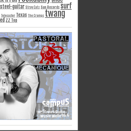
surf
steel-guitar
Sun Records
Stray Cats
twang
Texas
Telecaster
The Cramps
ged
ZZ Top